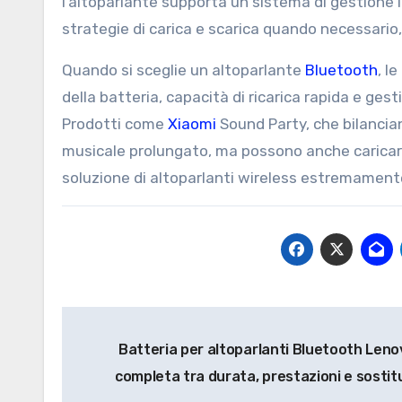
l’altoparlante supporta un sistema di gestione 
strategie di carica e scarica quando necessario
Quando si sceglie un altoparlante
Bluetooth
, l
della batteria, capacità di ricarica rapida e gest
Prodotti come
Xiaomi
Sound Party, che bilancian
musicale prolungato, ma possono anche caricare 
soluzione di altoparlanti wireless estremament
Post
Batteria per altoparlanti Bluetooth Leno
navigation
completa tra durata, prestazioni e sosti