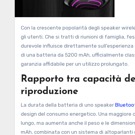
Con la crescente popolarità degli speaker wireless, la durata della batteria è diventata un fattore cruciale per
gli utenti. Che si tratti di riunioni di famiglia,
durevole influisce direttamente sull’esperienz
di una batteria da 5200 mAh, ufficialmente clas
garanzia affidabile per un utilizzo prolungato.
Rapporto tra capacità de
riproduzione
La durata della batteria di uno speaker
Bluetoo
design del consumo energetico. Una maggiore ca
lungo, ma aumenta anche il peso e le dimensioni 
mAh, combinata con un sistema di altoparlanti