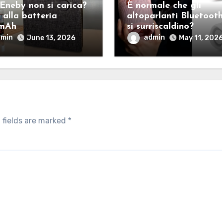
Eneby non si carica?
È normale che gli
 alla batteria
altoparlanti Bluetoot
mAh
si surriscaldino?
dmin
admin
June 13, 2026
May 11, 202
 fields are marked
*