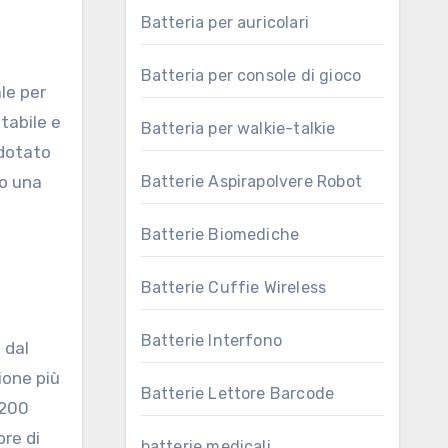
Batteria per auricolari
Batteria per console di gioco
stabile e
Batteria per walkie-talkie
dotato
do una
Batterie Aspirapolvere Robot
Batterie Biomediche
Batterie Cuffie Wireless
Batterie Interfono
 dal
ione più
Batterie Lettore Barcode
5200
re di
batterie medicali