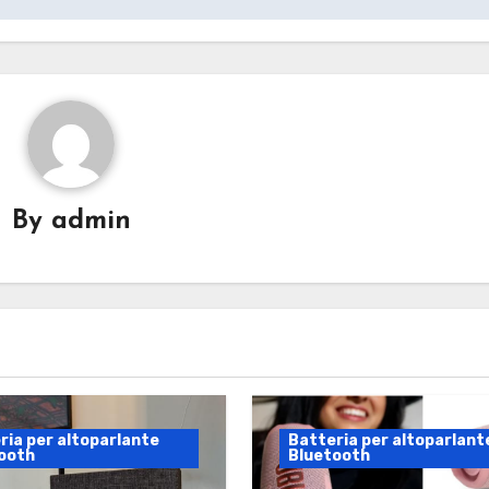
By
admin
ria per altoparlante
Batteria per altoparlant
ooth
Bluetooth