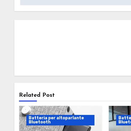
Related Post
Batteria per altoparlante
Batte
Bluetooth
Bluet