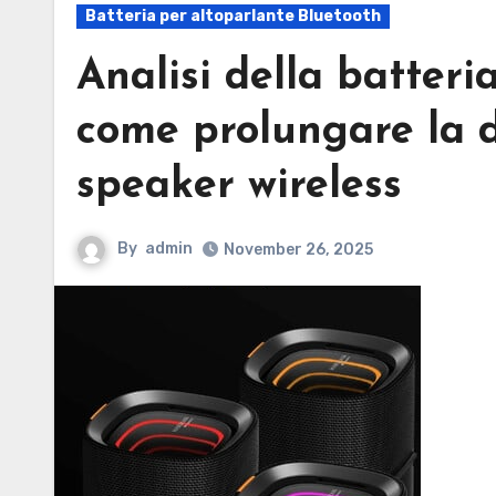
Batteria per altoparlante Bluetooth
Analisi della batteri
come prolungare la d
speaker wireless
By
admin
November 26, 2025