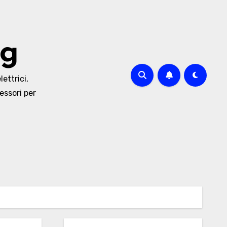
og
lettrici,
essori per