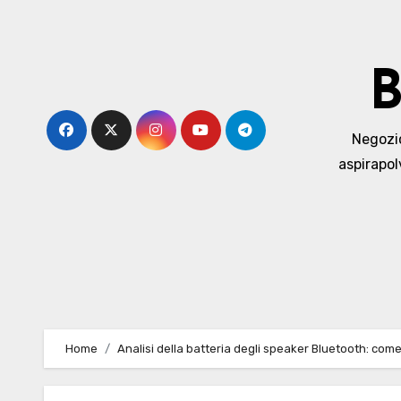
Skip
to
content
B
Negozio 
aspirapol
Home
Analisi della batteria degli speaker Bluetooth: com