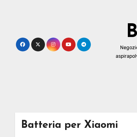
Skip
to
content
B
Negozio 
aspirapol
Batteria per Xiaomi