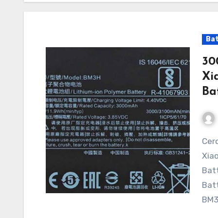
Bat
30
Xi
Ba
Cerchi una batteria per Xiaomi 9Pro, batteria per
Xia
Batt
Batt
BM3