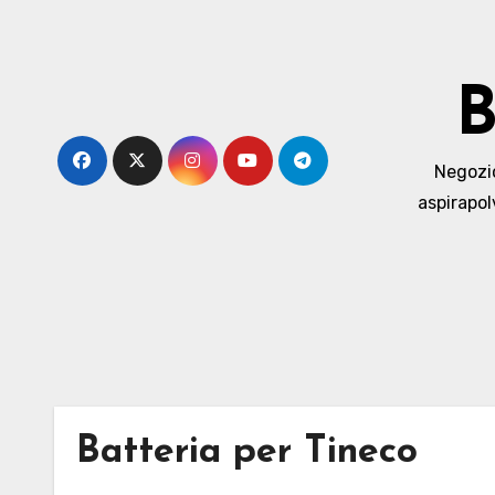
Skip
to
content
B
Negozio 
aspirapol
Batteria per Tineco