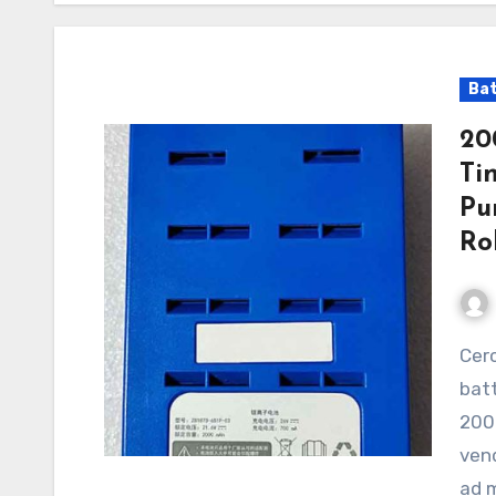
Bat
20
Ti
Pu
Ro
Cerchi una batteria per Tineco Pure One S1,
batt
200
vend
ad m