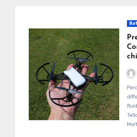
Bat
Pr
Co
ch
Perché la scelta della batteria fa la
diff
flui
Tel
Molt