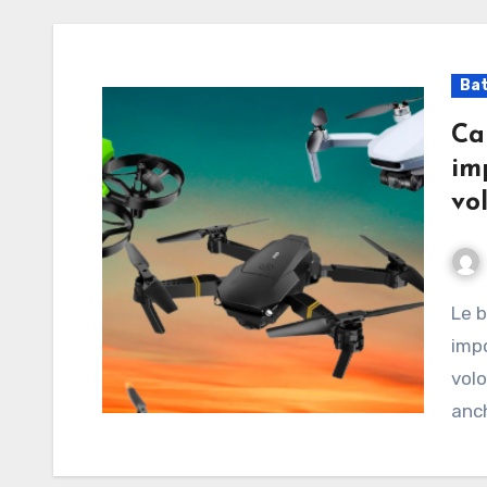
Bat
Ca
im
vo
Le batterie per droni sono uno degli elementi più
impo
volo
anch