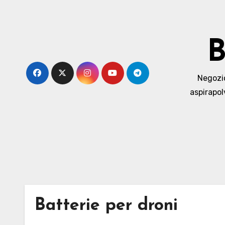
Skip
to
content
B
Negozio 
aspirapol
Batterie per droni