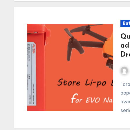
Bat
Qu
ad
Dr
I droni compatti stanno diventando sempre più
popo
avan
seri