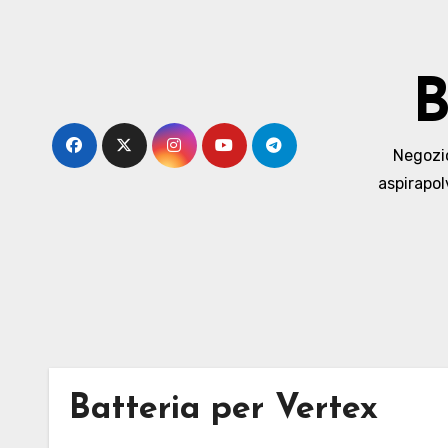
Skip
to
content
B
Negozio 
aspirapol
Batteria per Vertex