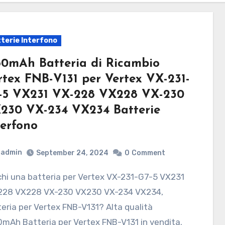
terie Interfono
50mAh Batteria di Ricambio
rtex FNB-V131 per Vertex VX-231-
-5 VX231 VX-228 VX228 VX-230
230 VX-234 VX234 Batterie
terfono
admin
September 24, 2024
0
Comment
228 VX228 VX-230 VX230 VX-234 VX234,
eria per Vertex FNB-V131? Alta qualità
mAh Batteria per Vertex FNB-V131 in vendita.