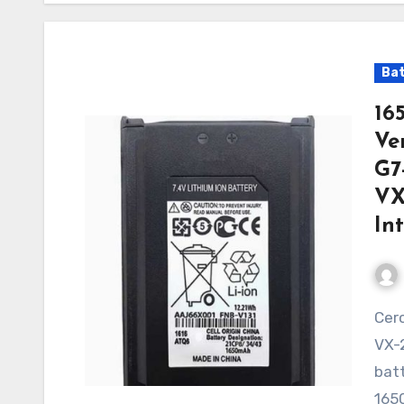
Bat
16
Ve
G7
VX
In
Cerchi una batteria per Vertex VX-231-G7-5 VX231
VX-
batt
1650