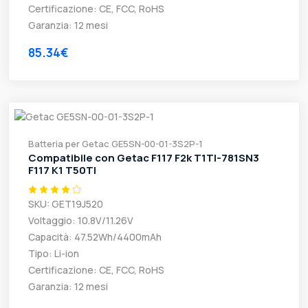
Certificazione: CE, FCC, RoHS
Garanzia: 12 mesi
85.34€
Batteria per Getac GE5SN-00-01-3S2P-1
Compatibile con Getac F117 F2k T1TI-781SN3
F117 K1 T50TI
SKU: GET19J520
Voltaggio: 10.8V/11.26V
Capacità: 47.52Wh/4400mAh
Tipo: Li-ion
Certificazione: CE, FCC, RoHS
Garanzia: 12 mesi