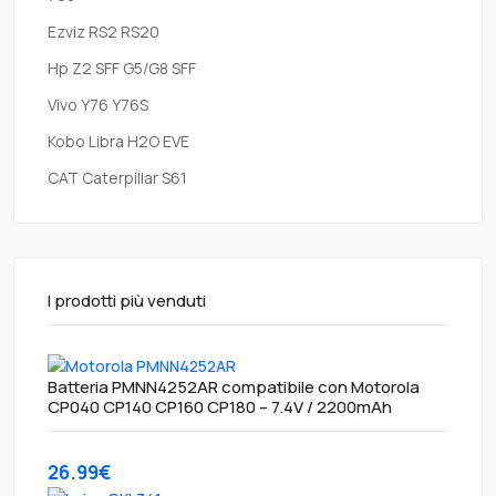
Ezviz RS2 RS20
Hp Z2 SFF G5/G8 SFF
Vivo Y76 Y76S
Kobo Libra H2O EVE
CAT Caterpillar S61
I prodotti più venduti
Batteria PMNN4252AR compatibile con Motorola
CP040 CP140 CP160 CP180 – 7.4V / 2200mAh
26.99€