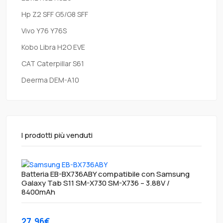
Hp Z2 SFF G5/G8 SFF
Vivo Y76 Y76S
Kobo Libra H2O EVE
CAT Caterpillar S61
Deerma DEM-A10
I prodotti più venduti
Batteria EB-BX736ABY compatibile con Samsung
Galaxy Tab S11 SM-X730 SM-X736 – 3.88V /
8400mAh
27.96€