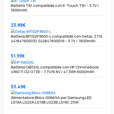
Batteria T81 compatibile con K-Touch T81 – 3.7V /
1800mAh
23.88€
Batteria BP1S2P3800-L compatibile con Getac Z710
441847600032 242847600019 – 3.7V / 7600mAh
51.99€
Batteria GB02XL compatibile con HP Chromebook
x360 11 G2 G7 EE – 7.7V/8.8V / 47.3Wh 6000mAh
53.49€
Alimentatore BN44-00865A per Samsung LED
LS19A,LS22A,LS19B,LS22B,LS19C 25W