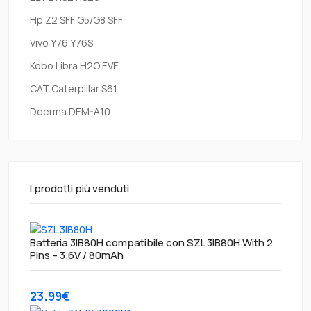
Hp Z2 SFF G5/G8 SFF
Vivo Y76 Y76S
Kobo Libra H2O EVE
CAT Caterpillar S61
Deerma DEM-A10
I prodotti più venduti
Batteria 3IB80H compatibile con SZL 3IB80H With 2
Pins – 3.6V / 80mAh
23.99€