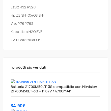
Ezviz RS2 RS20
Hp Z2 SFF G5/G8 SFF
Vivo Y76 Y76S
Kobo Libra H2O EVE
CAT Caterpillar S61
I prodotti più venduti
Batteria 21700M50LT-3S compatibile con Hikvision
21700M50LT-3S – 11.07V / 4700mAh
34.90€