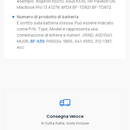
esempio: Inspiron n5010, Asus K53S, HP Pavilion G6,
MacBook Pro 13 A1278, BFDX BF-TD821 BF-TD872.
Numero di prodotto di batteria
È scritto sulla batteria stessa. Può essere indicato
come P/N, Type, Model e rappresenta una
combinazione di lettere e numeri: J1KND, ASD1041,
MU06,
BF-A39
, PA5024-1BRS, A41-X550, 312-1387,
ecc.
Consegna Veloce
In tutta Italia, isole incluse