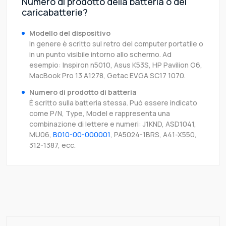
Numero di prodotto della batteria o del
caricabatterie?
Modello del dispositivo
In genere è scritto sul retro del computer portatile o
in un punto visibile intorno allo schermo. Ad
esempio: Inspiron n5010, Asus K53S, HP Pavilion G6,
MacBook Pro 13 A1278, Getac EVGA SC17 1070.
Numero di prodotto di batteria
È scritto sulla batteria stessa. Può essere indicato
come P/N, Type, Model e rappresenta una
combinazione di lettere e numeri: J1KND, ASD1041,
MU06,
B010-00-000001
, PA5024-1BRS, A41-X550,
312-1387, ecc.