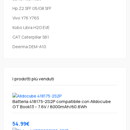
Hp Z2 SFF G5/G8 SFF
Vivo Y76 Y76S
Kobo Libra H2O EVE
CAT Caterpillar S61
Deerma DEM-A10
I prodotti più venduti
Batteria 418175-2S2P compatibile con Alldocube
GT Book13 – 7.6V / 8000mAh/60.8Wh
54.99€