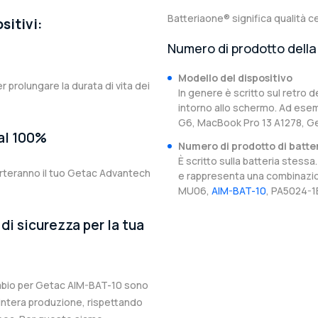
Batteriaone® significa qualità ce
sitivi:
Numero di prodotto della 
Modello del dispositivo
er prolungare la durata di vita dei
In genere è scritto sul retro d
intorno allo schermo. Ad esem
G6, MacBook Pro 13 A1278, G
 al 100%
Numero di prodotto di batte
È scritto sulla batteria stes
orteranno il tuo Getac Advantech
e rappresenta una combinazion
MU06,
AIM-BAT-10
, PA5024-1
di sicurezza per la tua
cambio per Getac AIM-BAT-10 sono
l’intera produzione, rispettando