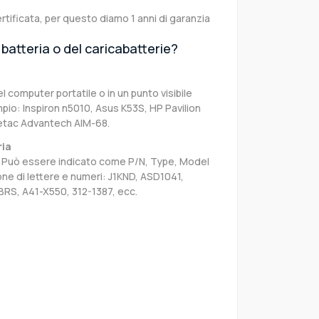
rtificata, per questo diamo 1 anni di garanzia
batteria o del caricabatterie?
el computer portatile o in un punto visibile
pio: Inspiron n5010, Asus K53S, HP Pavilion
etac Advantech AIM-68.
ria
sa. Può essere indicato come P/N, Type, Model
e di lettere e numeri: J1KND, ASD1041,
BRS, A41-X550, 312-1387, ecc.