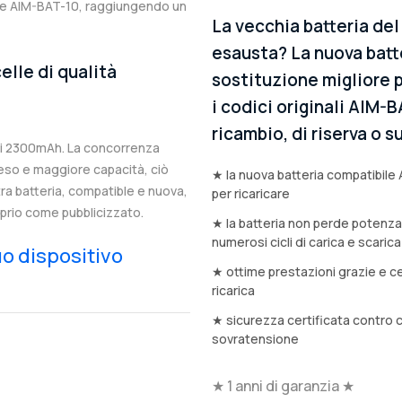
ale AIM-BAT-10, raggiungendo un
La vecchia batteria de
esausta? La nuova batt
elle di qualità
sostituzione migliore p
i codici originali AIM-B
ricambio, di riserva o
di 2300mAh. La concorrenza
eso e maggiore capacità, ciò
★ la nuova batteria compatibile 
stra batteria, compatible e nuova,
per ricaricare
prio come pubblicizzato.
★ la batteria non perde potenz
numerosi cicli di carica e scarica
tuo dispositivo
★ ottime prestazioni grazie e ce
ricarica
★ sicurezza certificata contro 
sovratensione
★ 1 anni di garanzia ★