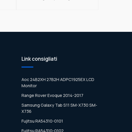
Link consigliati
Aoc 24B2XH 27B2H ADPC1925EX LCD
Monitor
Range Rover Evoque 2014-2017
Samsung Galaxy Tab S11 SM-X730 SM-
X736
Fujitsu RA54310-0101
Fujitsu RA54310-0102