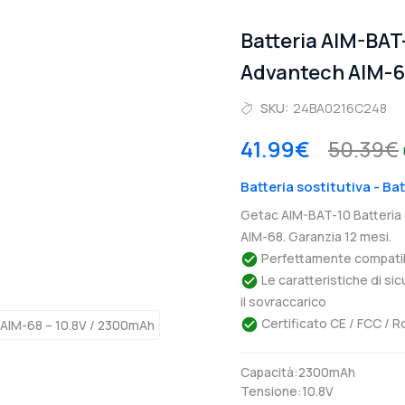
Batteria AIM-BA
Advantech AIM-
SKU:
24BA0216C248
41.99€
50.39€
Batteria sostitutiva - B
Getac AIM-BAT-10 Batteria
AIM-68. Garanzia 12 mesi.
Perfettamente compatibil
Le caratteristiche di si
il sovraccarico
Certificato CE / FCC / R
Capacità:2300mAh
Tensione:10.8V