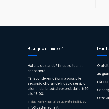
Bisogno di aiuto ?
I vant
Hai una domanda? Il nostro team ti
Gratuit
risponderà
30 gior
Ti risponderemo il prima possibile
Più bas
secondo gli orari del nostro servizio
clienti: dal lunedì al venerdì, dalle 8:30
Conseg
alle 18:00.
Oltre 3
Inviaci un'e-mail al seguente indirizzo:
info@batteriaone.it