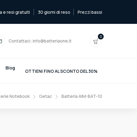
e resi gratuiti
30 giorni di reso
Prezzi bassi
0
Contattaci:
info@batteriaone.it
Blog
OTTIENI FINO AL SCONTO DEL 30%
terie Notebook
Getac
Batteria AIM-BAT-10