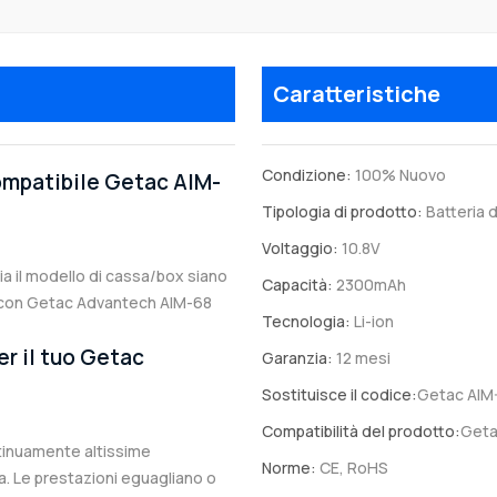
Caratteristiche
Condizione:
100% Nuovo
compatibile Getac AIM-
Tipologia di prodotto:
Batteria d
Voltaggio:
10.8V
sia il modello di cassa/box siano
Capacità:
2300mAh
ile con Getac Advantech AIM-68
Tecnologia:
Li-ion
er il tuo Getac
Garanzia:
12 mesi
Sostituisce il codice:
Getac AIM
Compatibilità del prodotto:
Geta
ntinuamente altissime
Norme:
CE, RoHS
. Le prestazioni eguagliano o