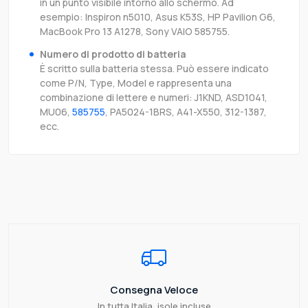
in un punto visibile intorno allo schermo. Ad
esempio: Inspiron n5010, Asus K53S, HP Pavilion G6,
MacBook Pro 13 A1278, Sony VAIO 585755.
Numero di prodotto di batteria
È scritto sulla batteria stessa. Può essere indicato
come P/N, Type, Model e rappresenta una
combinazione di lettere e numeri: J1KND, ASD1041,
MU06,
585755
, PA5024-1BRS, A41-X550, 312-1387,
ecc.
Consegna Veloce
In tutta Italia, isole incluse