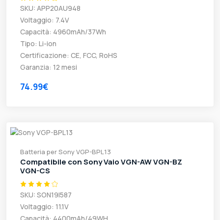
SKU: APP20AU948
Voltaggio: 7.4V
Capacità: 4960mAh/37Wh
Tipo: Li-ion
Certificazione: CE, FCC, RoHS
Garanzia: 12 mesi
74.99€
Batteria per Sony VGP-BPL13
Compatibile con Sony Vaio VGN-AW VGN-BZ
VGN-CS
SKU: SON19I587
Voltaggio: 11.1V
Capacità: 4400mAh/49WH