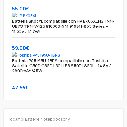
55.00€
Batteria BK03XL compatibile con HP BK03XL HSTNN-
UB7G TPN-W125 916366-541 916811-855 Series –
11.55V / 41.7Wh
59.00€
Batteria PA5195U-1BRS compatibile con Toshiba
Satellite C50D C55D L50t L55 S50Dt S50t – 14.8V /
2800mAh/45W
47.99€
Ricambi Batterie Notebook sony