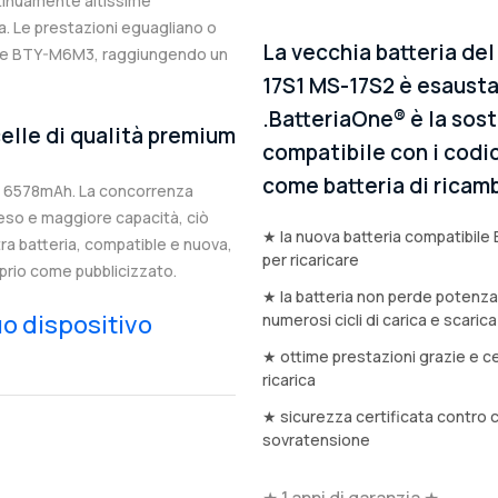
ntinuamente altissime
. Le prestazioni eguagliano o
La vecchia batteria d
nale BTY-M6M3, raggiungendo un
17S1 MS-17S2 è esausta
.BatteriaOne® è la sost
elle di qualità premium
compatibile con i codic
come batteria di ricamb
i 6578mAh. La concorrenza
eso e maggiore capacità, ciò
★ la nuova batteria compatibile
stra batteria, compatible e nuova,
per ricaricare
prio come pubblicizzato.
★ la batteria non perde potenz
tuo dispositivo
numerosi cicli di carica e scarica
★ ottime prestazioni grazie e ce
ricarica
★ sicurezza certificata contro 
sovratensione