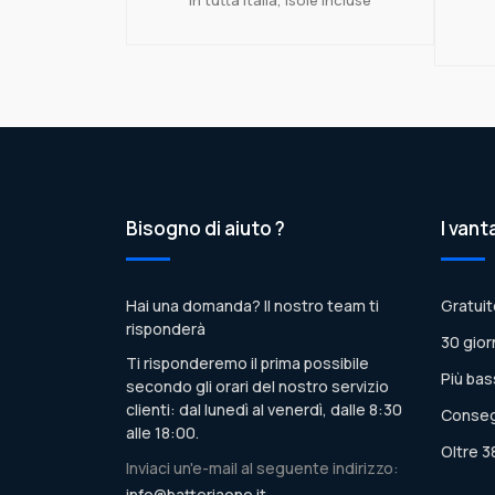
Bisogno di aiuto ?
I vant
Hai una domanda? Il nostro team ti
Gratuit
risponderà
30 gior
Ti risponderemo il prima possibile
Più bas
secondo gli orari del nostro servizio
clienti: dal lunedì al venerdì, dalle 8:30
Conseg
alle 18:00.
Oltre 3
Inviaci un'e-mail al seguente indirizzo:
info@batteriaone.it