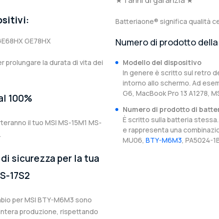
★ 1 anni di garanzia ★
sitivi:
Batteriaone® significa qualità ce
 GE68HX GE78HX
Numero di prodotto della 
er prolungare la durata di vita dei
Modello del dispositivo
In genere è scritto sul retro d
intorno allo schermo. Ad esem
G6, MacBook Pro 13 A1278, 
 al 100%
Numero di prodotto di batte
È scritto sulla batteria stes
rteranno il tuo MSI MS-15M1 MS-
e rappresenta una combinazion
.
MU06,
BTY-M6M3
, PA5024-1B
di sicurezza per la tua
S-17S2
icambio per MSI BTY-M6M3 sono
l’intera produzione, rispettando