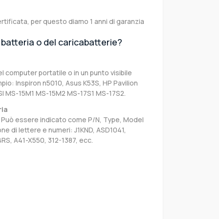
rtificata, per questo diamo 1 anni di garanzia
batteria o del caricabatterie?
el computer portatile o in un punto visibile
pio: Inspiron n5010, Asus K53S, HP Pavilion
MSI MS-15M1 MS-15M2 MS-17S1 MS-17S2.
ria
sa. Può essere indicato come P/N, Type, Model
e di lettere e numeri: J1KND, ASD1041,
RS, A41-X550, 312-1387, ecc.