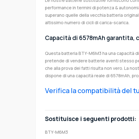
Le nostre batterie sostitutive forniscono co
performance in termini di potenza & autonomia
superano quelle della vecchia batteria origi
altissimo numero di cicli di carica-scarica.
Capacità di 6578mAh garantita, c
Questa batteria BTY-M6M3 ha una capacità d
pretende di vendere batterie aventi stesso p
che alla prova dei fatti risulta non vero. La no
dispone di una capacità reale di 6578mAh, pro
Verifica la compatibilità del 
Sostituisce i seguenti prodotti:
BTY-M6M3