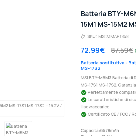
Batteria BTY-M6
15M1 MS-15M2 MS
SKU:
MSI23MAR1858
72.99€
87.59€
Batteria sostitutiva - B
MS-17S2
MSI BTY-M6M3 Batteria di
MS-17S1 MS-17S2. Garanzia 
Perfettamente compatibil
Le caratteristiche di si
il sovraccarico
Certificato CE / FCC / R
Capacità:6578mAh