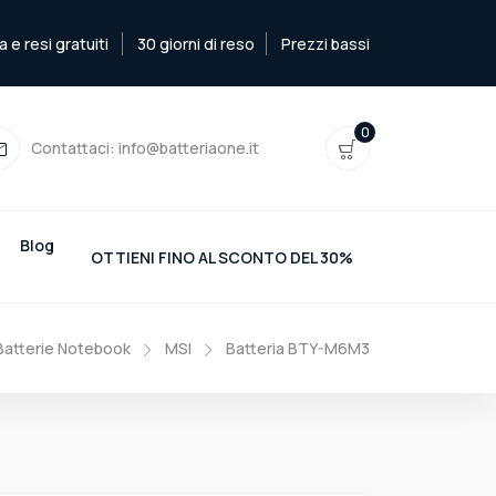
e resi gratuiti
30 giorni di reso
Prezzi bassi
0
Contattaci:
info@batteriaone.it
Blog
OTTIENI FINO AL SCONTO DEL 30%
Batterie Notebook
MSI
Batteria BTY-M6M3