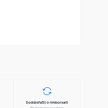
Soddisfatti o rimborsati
30 giorni per scegliere