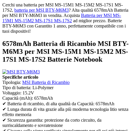
Cerchi una batteria per MSI MS-15M1 MS-15M2 MS-17S1 MS-
17S2,
batteria per MSI BTY-M6M3
? Alta qualità 6578mAh Batteria
per MSI BTY-M6M3 in vendita. Acquista
Batteria per MSI MS-
15M1 MS-15M2 MS-17S1 MS-17S2
ad miglior prezzo. Batterie
BTY-M6M3 con Garantito 1 anno, perfettamente compatibile con i
tuoi dispositivi!
6578mAh Batteria di Ricambio MSI BTY-
M6M3 per MSI MS-15M1 MS-15M2 MS-
17S1 MS-17S2 Batterie Notebook
Specifiche articolo
Tipologia:
MSI Batteria di Ricambio
Tipo di batteria: Li-Polymer
Voltaggio: 15.2V
Capacità (mAh): 6578mAh
✔ Batteria di ricambio, di alta qualità da Capacità: 6578mAh
✔ Lunga durata di vita grazie alla più moderna tecnologia litio senza
effetto memoria
✔ Sicurezza garantita: protezione da corto circuito, da
surriscaldamento e sovratensione
✔ Ciscuna cella viene verificata singolarmente per gli usi più intensi