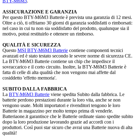
BTY-M6M3
.
ASSICURAZIONE E GARANZIA
Per questo BTY-M6M3 Batterie è prevista una garanzia di 12 mesi.
Oltre a ciò, ti offriamo 30 giorni di garanzia soddisfatti o rimborsati:
nel caso in cui tu non sia soddisfatto del prodotto, qualunque sia il
motivo, potrai restituirlo e ottenere un rimborso.
QUALITÀ E SICUREZZA
Questo
MSI BTY-M6M3 Batterie
contiene componenti tecnici
avanzati ed è stato testato secondo le severe norme di sicurezza CE.
La BTY-M6M3 Batterie contiene un chip che impedisce il
sovraccarico e il corto circuito. Inoltre, la BTY-M6M3 Batterie è
fatta di celle di alta qualità che non vengono mai affette dal
cosiddetto 'effetto memoria'.
SUBITO DALLA FABBRICA
La
BTY-M6M3 Batterie
viene spedita Subito dalla fabbrica. Le
batterie perdono prestazioni durante la loro vita, anche se non
vengono usate. Molti importatori e rivenditori tengono le loro
Batterie in magazzino per molto tempo prima di venderle.
Batteriaone.it garantisce che le Batterie ordinate siano spedite subito
dopo la loro produzione lavorando grazie ad accordi con i
produttori. Così puoi star sicuro che avrai una Batterie nuova di alta
qualità!