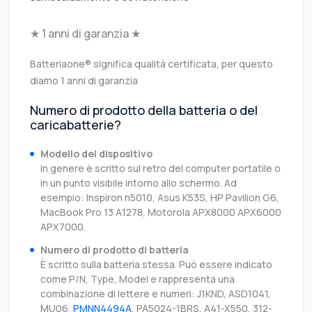
★ 1 anni di garanzia ★
Batteriaone® significa qualità certificata, per questo
diamo 1 anni di garanzia
Numero di prodotto della batteria o del
caricabatterie?
Modello del dispositivo
In genere è scritto sul retro del computer portatile o
in un punto visibile intorno allo schermo. Ad
esempio: Inspiron n5010, Asus K53S, HP Pavilion G6,
MacBook Pro 13 A1278, Motorola APX8000 APX6000
APX7000.
Numero di prodotto di batteria
È scritto sulla batteria stessa. Può essere indicato
come P/N, Type, Model e rappresenta una
combinazione di lettere e numeri: J1KND, ASD1041,
MU06,
PMNN4494A
, PA5024-1BRS, A41-X550, 312-