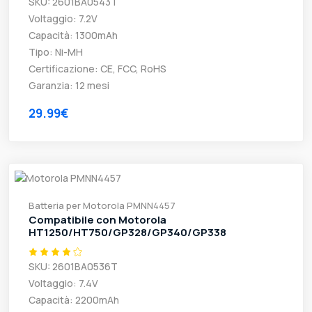
SKU: 2601BA0543T
Voltaggio: 7.2V
Capacità: 1300mAh
Tipo: Ni-MH
Certificazione: CE, FCC, RoHS
Garanzia: 12 mesi
29.99€
Batteria per Motorola PMNN4457
Compatibile con Motorola
HT1250/HT750/GP328/GP340/GP338
SKU: 2601BA0536T
Voltaggio: 7.4V
Capacità: 2200mAh