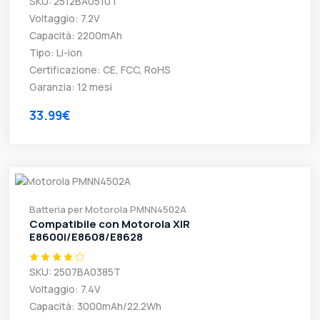
SKU: 2512BA0510T
Voltaggio: 7.2V
Capacità: 2200mAh
Tipo: Li-ion
Certificazione: CE, FCC, RoHS
Garanzia: 12 mesi
33.99€
Batteria per Motorola PMNN4502A
Compatibile con Motorola XIR
E8600i/E8608/E8628
SKU: 2507BA0385T
Voltaggio: 7.4V
Capacità: 3000mAh/22.2Wh