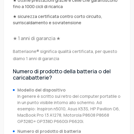
★ ottime prestazioni grazie e celle che garantiscono
fino a 1000 cicli di ricarica
★ sicurezza certificata contro corto circuito,
surriscaldamento e sovratensione
★ 1 anni di garanzia ★
Batteriaone® significa qualità certificata, per questo
diamo 1 anni di garanzia
Numero di prodotto della batteria o del
caricabatterie?
Modello del dispositivo
In genere è scritto sul retro del computer portatile o
in un punto visibile intorno allo schermo. Ad
esempio: Inspiron n5010, Asus K53S, HP Pavilion G6,
MacBook Pro 13 A1278, Motorola P8608 P8668
GP328D+ GP338D P6600i P6620i.
Numero di prodotto di batteria