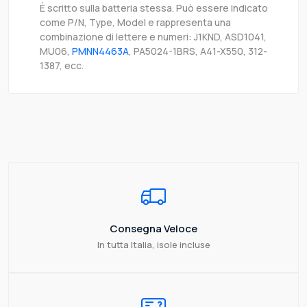
È scritto sulla batteria stessa. Può essere indicato
come P/N, Type, Model e rappresenta una
combinazione di lettere e numeri: J1KND, ASD1041,
MU06,
PMNN4463A
, PA5024-1BRS, A41-X550, 312-
1387, ecc.
Consegna Veloce
In tutta Italia, isole incluse