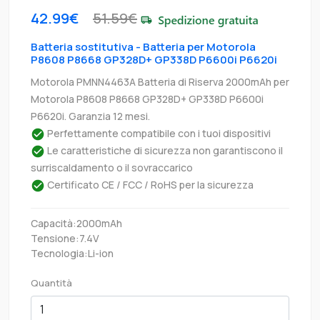
42.99€
51.59€
Batteria sostitutiva - Batteria per Motorola
P8608 P8668 GP328D+ GP338D P6600i P6620i
Motorola PMNN4463A Batteria di Riserva 2000mAh per
Motorola P8608 P8668 GP328D+ GP338D P6600i
P6620i. Garanzia 12 mesi.
Perfettamente compatibile con i tuoi dispositivi
Le caratteristiche di sicurezza non garantiscono il
surriscaldamento o il sovraccarico
Certificato CE / FCC / RoHS per la sicurezza
Capacità:2000mAh
Tensione:7.4V
Tecnologia:Li-ion
Quantità