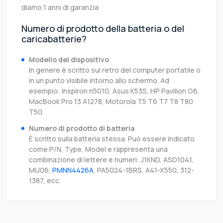
diamo 1 anni di garanzia
Numero di prodotto della batteria o del
caricabatterie?
Modello del dispositivo
In genere è scritto sul retro del computer portatile o
in un punto visibile intorno allo schermo. Ad
esempio: Inspiron n5010, Asus K53S, HP Pavilion G6,
MacBook Pro 13 A1278, Motorola T5 T6 T7 T8 T80
T50.
Numero di prodotto di batteria
È scritto sulla batteria stessa. Può essere indicato
come P/N, Type, Model e rappresenta una
combinazione di lettere e numeri: J1KND, ASD1041,
MU06,
PMNN4426A
, PA5024-1BRS, A41-X550, 312-
1387, ecc.