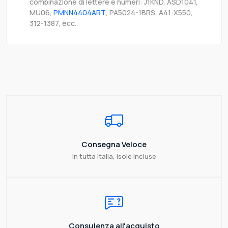
combinazione di lettere e numeri: J1KND, ASD1041,
MU06,
PMNN4404ART
, PA5024-1BRS, A41-X550,
312-1387, ecc.
Consegna Veloce
In tutta Italia, isole incluse
Consulenza all'acquisto