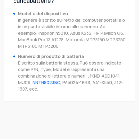
caricabatterie?
Modello del dispositivo
In genere è scritto sul retro del computer portatile o
in un punto visibile intorno allo schermo. Ad
esempio: Inspiron n5010, Asus K53S, HP Pavilion G6,
MacBook Pro 13 A1278, Motorola MTP3150 MTP3250
MTP3100 MTP3200.
Numero di prodotto di batteria
È scritto sulla batteria stessa. Può essere indicato
come P/N, Type, Model e rappresenta una
combinazione di lettere e numeri: J1KND, ASD1041,
MU06,
NNTN8023BC
, PA5024-1BRS, A41-X550, 312-
1387, ecc.