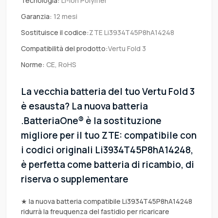
Tecnologia:
Li-ion Polymer
Garanzia:
12 mesi
Sostituisce il codice:
ZTE Li3934T45P8hA14248
Compatibilità del prodotto:
Vertu Fold 3
Norme:
CE, RoHS
La vecchia batteria del tuo Vertu Fold 3
è esausta? La nuova batteria
.BatteriaOne® è la sostituzione
migliore per il tuo ZTE: compatibile con
i codici originali Li3934T45P8hA14248,
è perfetta come batteria di ricambio, di
riserva o supplementare
★ la nuova batteria compatibile Li3934T45P8hA14248
ridurrà la freuquenza del fastidio per ricaricare