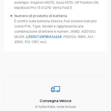
esempio: Inspiron n5010, Asus K53S, HP Pavilion G6,
MacBook Pro 13 A1278, Vertu Fold 3.
Numero di prodotto di batteria
È scritto sulla batteria stessa. Può essere indicato
come P/N, Type, Model e rappresenta una
combinazione di lettere e numeri: J1KND, ASD1041,
MU06,
Li3934T45P8hA14248
, PA5024-1BRS, A41-
X550, 312-1387, ecc.
Consegna Veloce
In tutta Italia, isole incluse