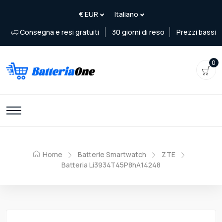
Consegna e resi gratuiti
30 giorni di reso
Prezzi bassi
0
Home
Batterie Smartwatch
ZTE
Batteria Li3934T45P8hA14248