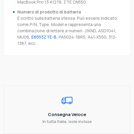
MacBook Pro 13 A1278, ZTE CN550.
Numero di prodotto di batteria
È scritto sulla batteria stessa. Può essere indicato
come P/N, Type, Model e rappresenta una
combinazione di lettere e numeri: J1KND, ASD1041,
MU06,
E6553ZTE-B
, PA5024-1BRS, A41-X550, 312-
1387, ecc.
Consegna Veloce
In tutta Italia, isole incluse