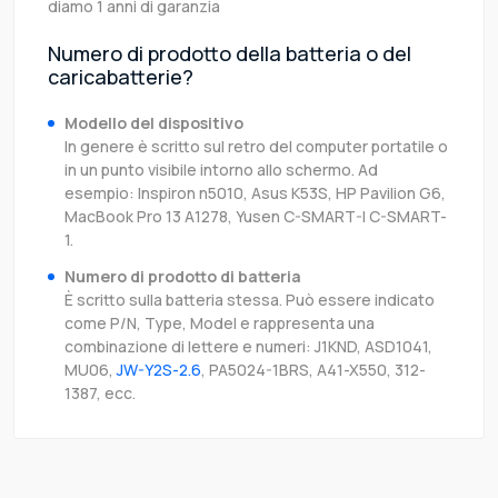
diamo 1 anni di garanzia
Numero di prodotto della batteria o del
caricabatterie?
Modello del dispositivo
In genere è scritto sul retro del computer portatile o
in un punto visibile intorno allo schermo. Ad
esempio: Inspiron n5010, Asus K53S, HP Pavilion G6,
MacBook Pro 13 A1278, Yusen C-SMART-I C-SMART-
1.
Numero di prodotto di batteria
È scritto sulla batteria stessa. Può essere indicato
come P/N, Type, Model e rappresenta una
combinazione di lettere e numeri: J1KND, ASD1041,
MU06,
JW-Y2S-2.6
, PA5024-1BRS, A41-X550, 312-
1387, ecc.