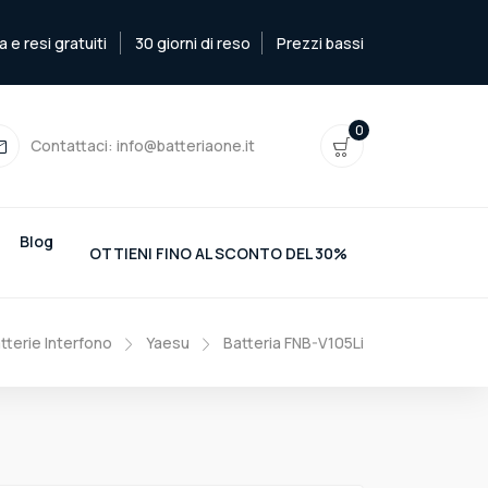
e resi gratuiti
30 giorni di reso
Prezzi bassi
0
Contattaci:
info@batteriaone.it
Blog
OTTIENI FINO AL SCONTO DEL 30%
tterie Interfono
Yaesu
Batteria FNB-V105Li