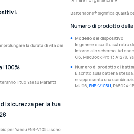
★ 1 anni di garanzia ★
sitivi:
Batteriaone® significa qualità ce
Numero di prodotto della 
Modello del dispositivo
In genere è scritto sul retro d
er prolungare la durata di vita dei
intorno allo schermo. Ad esem
G6, MacBook Pro 13 A1278, Y
 al 100%
Numero di prodotto di batte
È scritto sulla batteria stes
e rappresenta una combinazion
rteranno il tuo Yaesu Marantz
MU06,
FNB-V105Li
, PA5024-1B
di sicurezza per la tua
28
cambio per Yaesu FNB-V105Li sono