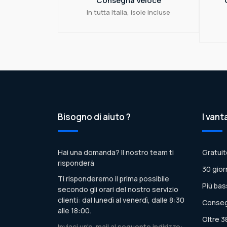
Consegna Veloce
In tutta Italia, isole incluse
Bisogno di aiuto ?
I vant
Hai una domanda? Il nostro team ti
Gratuit
risponderà
30 gior
Ti risponderemo il prima possibile
Più bas
secondo gli orari del nostro servizio
clienti: dal lunedì al venerdì, dalle 8:30
Conseg
alle 18:00.
Oltre 3
Inviaci un'e-mail al seguente indirizzo: