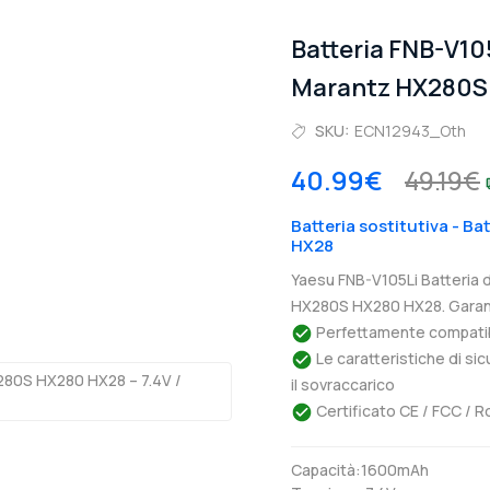
Batteria FNB-V10
Marantz HX280S
SKU:
ECN12943_Oth
40.99€
49.19€
Batteria sostitutiva - B
HX28
Yaesu FNB-V105Li Batteria 
HX280S HX280 HX28. Garanz
Perfettamente compatibil
Le caratteristiche di si
il sovraccarico
Certificato CE / FCC / R
Capacità:1600mAh