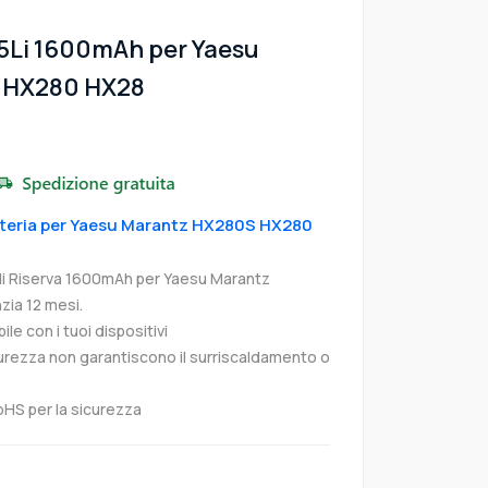
5Li 1600mAh per Yaesu
 HX280 HX28
atteria per Yaesu Marantz HX280S HX280
di Riserva 1600mAh per Yaesu Marantz
ia 12 mesi.
e con i tuoi dispositivi
curezza non garantiscono il surriscaldamento o
oHS per la sicurezza