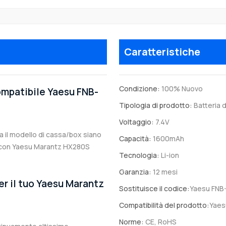
Caratteristiche
Condizione:
100% Nuovo
compatibile Yaesu FNB-
Tipologia di prodotto:
Batteria d
Voltaggio:
7.4V
ia il modello di cassa/box siano
Capacità:
1600mAh
ile con Yaesu Marantz HX280S
Tecnologia:
Li-ion
Garanzia:
12 mesi
er il tuo Yaesu Marantz
Sostituisce il codice:
Yaesu FNB
Compatibilità del prodotto:
Yaes
Norme:
CE, RoHS