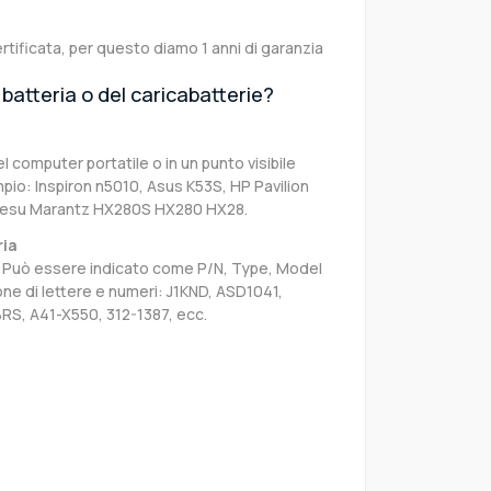
rtificata, per questo diamo 1 anni di garanzia
batteria o del caricabatterie?
el computer portatile o in un punto visibile
pio: Inspiron n5010, Asus K53S, HP Pavilion
aesu Marantz HX280S HX280 HX28.
ria
sa. Può essere indicato come P/N, Type, Model
e di lettere e numeri: J1KND, ASD1041,
RS, A41-X550, 312-1387, ecc.