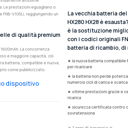
ntinuamente altissime
. Le prestazioni eguagliano o
La vecchia batteria de
ale FNB-V105Li, raggiungendo un
HX280 HX28 è esausta? 
è la sostituzione migli
elle di qualità premium
con i codici originali 
batteria di ricambio, d
di 1600mAh. La concorrenza
eso e maggiore capacità, ciò
★ la nuova batteria compatibile 
stra batteria, compatible e nuova,
per ricaricare
prio come pubblicizzato.
★ la batteria non perde potenz
tuo dispositivo
numerosi cicli di carica e scarica
★ ottime prestazioni grazie e ce
ricarica
★ sicurezza certificata contro 
sovratensione