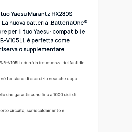
l tuo Yaesu Marantz HX280S
La nuova batteria .BatteriaOne®
ore per il tuo Yaesu: compatibile
FNB-V105Li, è perfetta come
i riserva o supplementare
FNB-V105Li ridurrà la freuquenza del fastidio
a né tensione di esercizio neanche dopo
lle che garantiscono fino a 1000 cicli di
corto circuito, surriscaldamento e