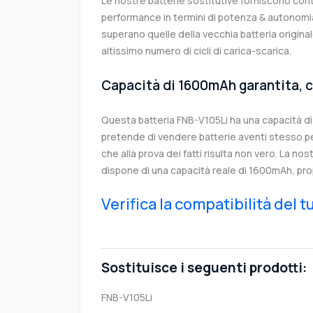
Le nostre batterie sostitutive forniscono co
performance in termini di potenza & autonomia
superano quelle della vecchia batteria origin
altissimo numero di cicli di carica-scarica.
Capacità di 1600mAh garantita, c
Questa batteria FNB-V105Li ha una capacità 
pretende di vendere batterie aventi stesso p
che alla prova dei fatti risulta non vero. La no
dispone di una capacità reale di 1600mAh, pro
Verifica la compatibilità del 
Sostituisce i seguenti prodotti:
FNB-V105Li