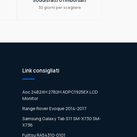
Soddisfatti o rimborsati
30 giorni per scegliere
Link consigliati
Aoc 24B2XH 27B2H ADPC1925EX LCD
Monitor
Range Rover Evoque 2014-2017
Samsung Galaxy Tab S11 SM-X730 SM-
X736
Fujitsu RA54310-0101