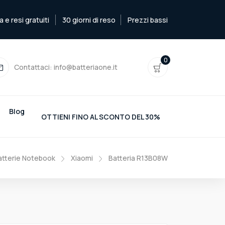
e resi gratuiti
30 giorni di reso
Prezzi bassi
0
Contattaci:
info@batteriaone.it
Blog
OTTIENI FINO AL SCONTO DEL 30%
atterie Notebook
Xiaomi
Batteria R13B08W