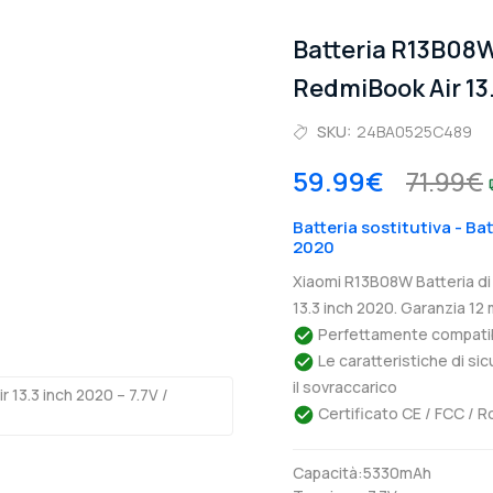
Batteria R13B08
RedmiBook Air 13
SKU:
24BA0525C489
59.99€
71.99€
Batteria sostitutiva - Ba
2020
Xiaomi R13B08W Batteria di
13.3 inch 2020. Garanzia 12 
Perfettamente compatibil
Le caratteristiche di si
il sovraccarico
Certificato CE / FCC / R
Capacità:5330mAh