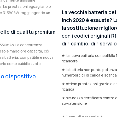
ntinuamente altissime
. Le prestazioni eguagliano o
La vecchia batteria del
nale R13B08W, raggiungendo un
inch 2020 è esausta? L
la sostituzione miglior
elle di qualità premium
con i codici originali 
di ricambio, di riserva
5330mAh. La concorrenza
eso e maggiore capacità, ciò
★ la nuova batteria compatibile 
stra batteria, compatible e nuova,
ricaricare
prio come pubblicizzato.
★ la batteria non perde potenz
tuo dispositivo
numerosi cicli di carica e scarica
★ ottime prestazioni grazie e ce
ricarica
★ sicurezza certificata contro 
sovratensione