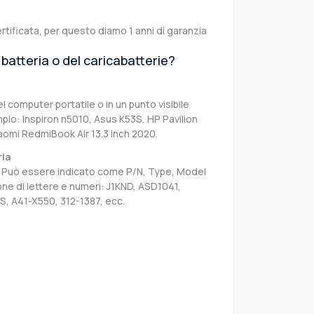
rtificata, per questo diamo 1 anni di garanzia
batteria o del caricabatterie?
el computer portatile o in un punto visibile
pio: Inspiron n5010, Asus K53S, HP Pavilion
aomi RedmiBook Air 13.3 inch 2020.
ria
sa. Può essere indicato come P/N, Type, Model
e di lettere e numeri: J1KND, ASD1041,
S, A41-X550, 312-1387, ecc.