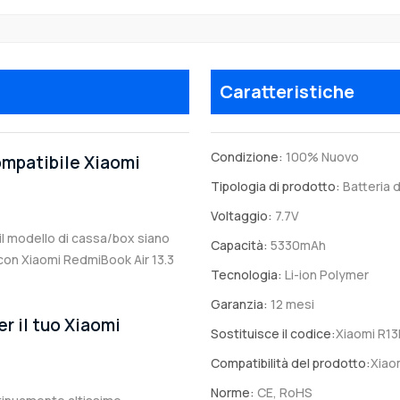
Caratteristiche
Condizione:
100% Nuovo
compatibile Xiaomi
Tipologia di prodotto:
Batteria d
Voltaggio:
7.7V
 il modello di cassa/box siano
Capacità:
5330mAh
e con Xiaomi RedmiBook Air 13.3
Tecnologia:
Li-ion Polymer
Garanzia:
12 mesi
er il tuo Xiaomi
Sostituisce il codice:
Xiaomi R1
Compatibilità del prodotto:
Xiao
Norme:
CE, RoHS