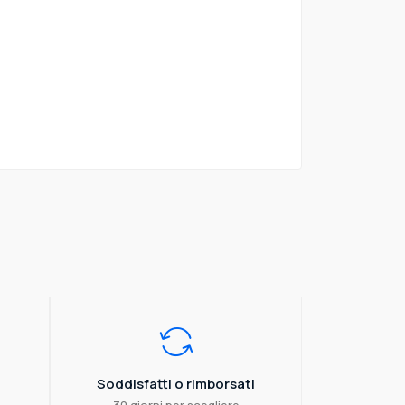
Soddisfatti o rimborsati
30 giorni per scegliere