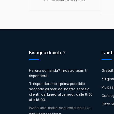
Bisogno di aiuto ?
I vant
Hai una domanda? Il nostro team ti
Gratuit
risponderà
30 gior
Ti risponderemo il prima possibile
Più bas
secondo gli orari del nostro servizio
clienti: dal lunedì al venerdì, dalle 8:30
Conseg
alle 18:00.
Oltre 3
Inviaci un'e-mail al seguente indirizzo:
info@batteriaone.it