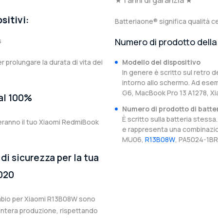
★ 1 anni di garanzia ★
sitivi:
Batteriaone® significa qualità ce
s
Numero di prodotto della 
er prolungare la durata di vita dei
Modello del dispositivo
In genere è scritto sul retro d
intorno allo schermo. Ad esem
G6, MacBook Pro 13 A1278, Xi
 al 100%
Numero di prodotto di batte
È scritto sulla batteria stes
teranno il tuo Xiaomi RedmiBook
e rappresenta una combinazion
MU06,
R13B08W
, PA5024-1BR
di sicurezza per la tua
2020
cambio per Xiaomi R13B08W sono
l’intera produzione, rispettando