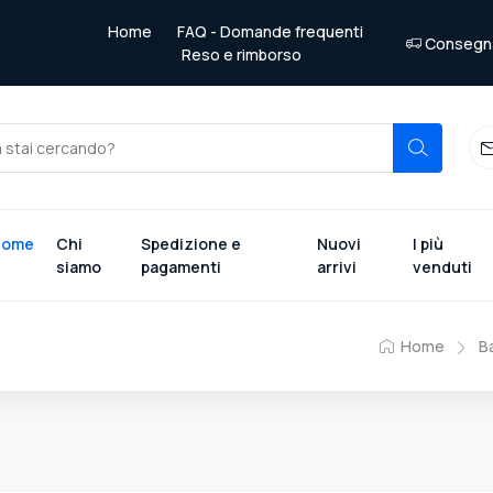
Home
FAQ - Domande frequenti
Consegna 
Reso e rimborso
Home
Chi
Spedizione e
Nuovi
I più
siamo
pagamenti
arrivi
venduti
Home
B