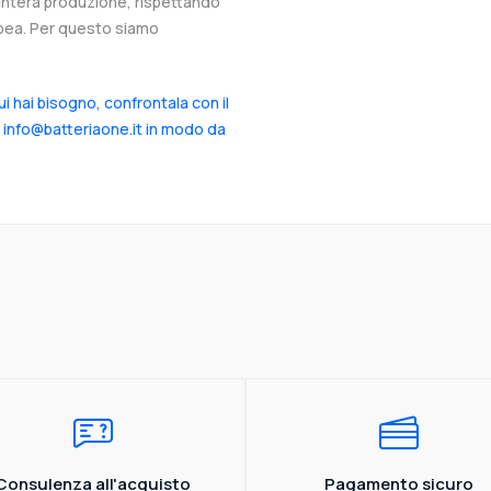
l’intera produzione, rispettando
ropea. Per questo siamo
cui hai bisogno, confrontala con il
a info@batteriaone.it in modo da
Consulenza all'acquisto
Pagamento sicuro