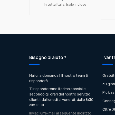
In tutta Italia, isole incluse
Bisogno di aiuto ?
I vant
Hai una domanda? Il nostro team ti
Gratuit
risponderà
30 gior
Ti risponderemo il prima possibile
Più bas
secondo gli orari del nostro servizio
clienti: dal lunedì al venerdì, dalle 8:30
Conseg
alle 18:00.
Oltre 3
Inviaci un'e-mail al seguente indirizzo: