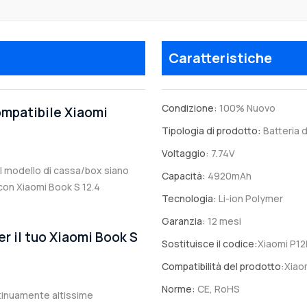
Caratteristiche
Condizione:
100% Nuovo
compatibile Xiaomi
Tipologia di prodotto:
Batteria d
Voltaggio:
7.74V
 il modello di cassa/box siano
Capacità:
4920mAh
e con Xiaomi Book S 12.4
Tecnologia:
Li-ion Polymer
Garanzia:
12 mesi
er il tuo Xiaomi Book S
Sostituisce il codice:
Xiaomi P1
Compatibilità del prodotto:
Xiao
Norme:
CE, RoHS
ntinuamente altissime