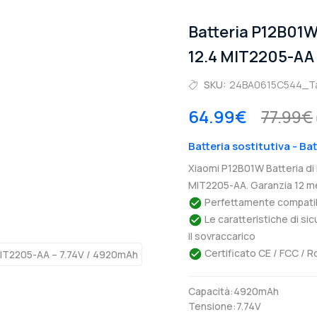
Batteria P12B01
12.4 MIT2205-AA
SKU:
24BA0615C544_T
64.99€
77.99€
Batteria sostitutiva - B
Xiaomi P12B01W Batteria di
MIT2205-AA. Garanzia 12 me
Perfettamente compatibil
Le caratteristiche di si
il sovraccarico
Certificato CE / FCC / R
Capacità:4920mAh
Tensione:7.74V