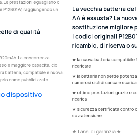
. Le prestazioni eguagliano o
La vecchia batteria de
nale P12B01W, raggiungendo un
AA è esausta? La nuova
sostituzione migliore p
elle di qualità
i codici originali P12B
ricambio, di riserva o
4920mAh. La concorrenza
★ la nuova batteria compatibile 
eso e maggiore capacità, ciò
ricaricare
stra batteria, compatible e nuova,
★ la batteria non perde potenz
prio come pubblicizzato.
numerosi cicli di carica e scarica
★ ottime prestazioni grazie e ce
tuo dispositivo
ricarica
★ sicurezza certificata contro 
sovratensione
★ 1 anni di garanzia ★