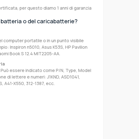
rtificata, per questo diamo 1 anni di garanzia
batteria o del caricabatterie?
el computer portatile o in un punto visibile
pio: Inspiron n5010, Asus K53S, HP Pavilion
aomi Book S 12.4 MIT2205-AA.
ria
sa. Può essere indicato come P/N, Type, Model
e di lettere e numeri: J1KND, ASD1041,
, A41-X550, 312-1387, ecc.