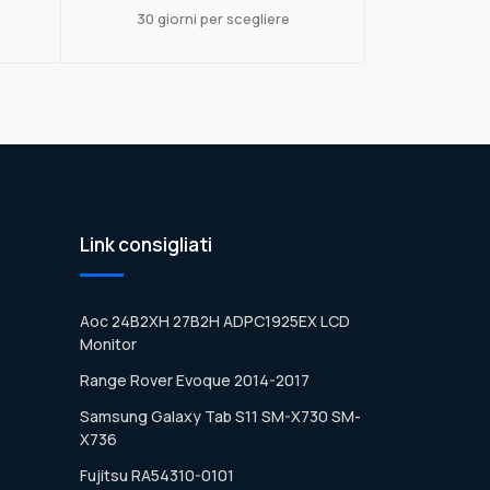
30 giorni per scegliere
Link consigliati
Aoc 24B2XH 27B2H ADPC1925EX LCD
Monitor
Range Rover Evoque 2014-2017
Samsung Galaxy Tab S11 SM-X730 SM-
X736
Fujitsu RA54310-0101