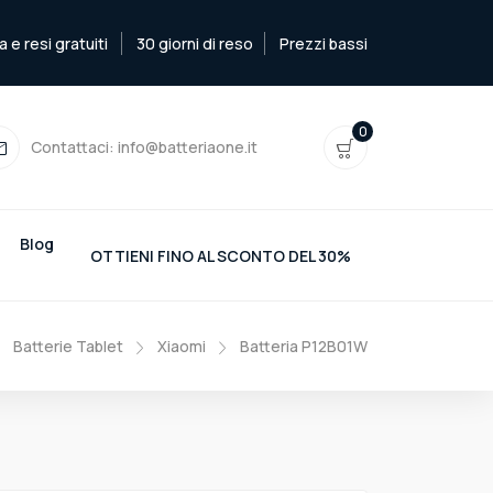
e resi gratuiti
30 giorni di reso
Prezzi bassi
0
Contattaci:
info@batteriaone.it
Blog
OTTIENI FINO AL SCONTO DEL 30%
Batterie Tablet
Xiaomi
Batteria P12B01W