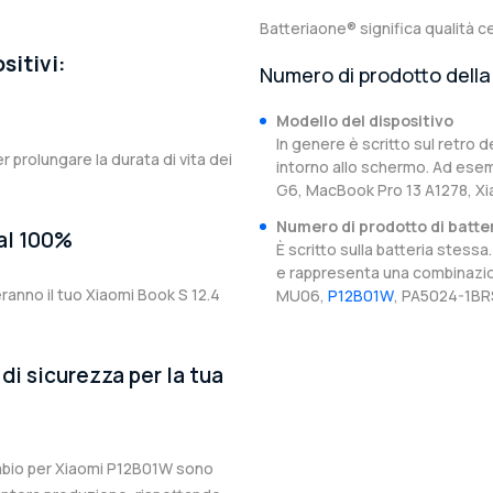
Batteriaone® significa qualità ce
sitivi:
Numero di prodotto della 
Modello del dispositivo
In genere è scritto sul retro d
er prolungare la durata di vita dei
intorno allo schermo. Ad esem
G6, MacBook Pro 13 A1278, Xi
Numero di prodotto di batte
 al 100%
È scritto sulla batteria stes
e rappresenta una combinazion
ranno il tuo Xiaomi Book S 12.4
MU06,
P12B01W
, PA5024-1BRS
di sicurezza per la tua
cambio per Xiaomi P12B01W sono