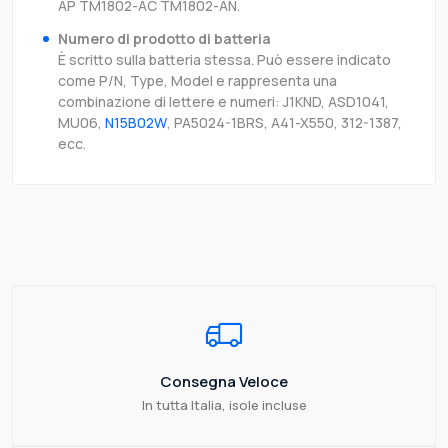
AP TM1802-AC TM1802-AN.
Numero di prodotto di batteria
È scritto sulla batteria stessa. Può essere indicato
come P/N, Type, Model e rappresenta una
combinazione di lettere e numeri: J1KND, ASD1041,
MU06,
N15B02W
, PA5024-1BRS, A41-X550, 312-1387,
ecc.
Consegna Veloce
In tutta Italia, isole incluse