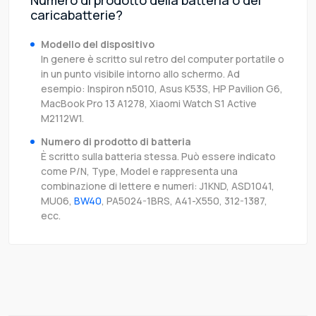
Numero di prodotto della batteria o del
caricabatterie?
Modello del dispositivo
In genere è scritto sul retro del computer portatile o
in un punto visibile intorno allo schermo. Ad
esempio: Inspiron n5010, Asus K53S, HP Pavilion G6,
MacBook Pro 13 A1278, Xiaomi Watch S1 Active
M2112W1.
Numero di prodotto di batteria
È scritto sulla batteria stessa. Può essere indicato
come P/N, Type, Model e rappresenta una
combinazione di lettere e numeri: J1KND, ASD1041,
MU06,
BW40
, PA5024-1BRS, A41-X550, 312-1387,
ecc.