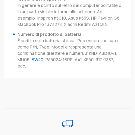
In genere è scritto sul retro del computer portatile o
in un punto visibile intorno allo schermo. Ad
esempio: Inspiron n5010, Asus K53S, HP Pavilion G6,
MacBook Pro 13 A1278, Xiaomi Redmi Watch 2.
Numero di prodotto di batteria
È scritto sulla batteria stessa. Può essere indicato
come P/N, Type, Model e rappresenta una
combinazione di lettere e numeri: J1KND, ASD1041,
MU06,
BW20
, PA5024-1BRS, A41-X550, 312-1387,
ecc.