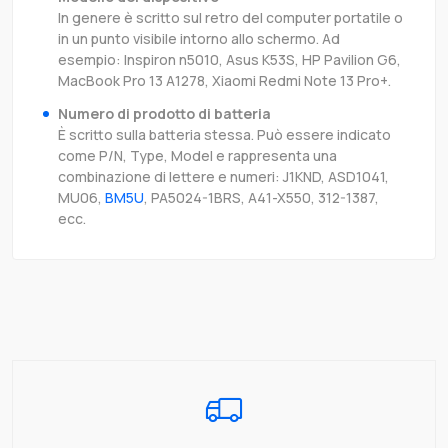
In genere è scritto sul retro del computer portatile o
in un punto visibile intorno allo schermo. Ad
esempio: Inspiron n5010, Asus K53S, HP Pavilion G6,
MacBook Pro 13 A1278, Xiaomi Redmi Note 13 Pro+.
Numero di prodotto di batteria
È scritto sulla batteria stessa. Può essere indicato
come P/N, Type, Model e rappresenta una
combinazione di lettere e numeri: J1KND, ASD1041,
MU06,
BM5U
, PA5024-1BRS, A41-X550, 312-1387,
ecc.