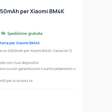
050mAh per Xiaomi BM4K
e
tteria per Xiaomi BM4K
serva 4050mAh per Xiaomi BM4K. Garanzia 12
e con i tuoi dispositivi
curezza non garantiscono il surriscaldamento o
oHS per la sicurezza