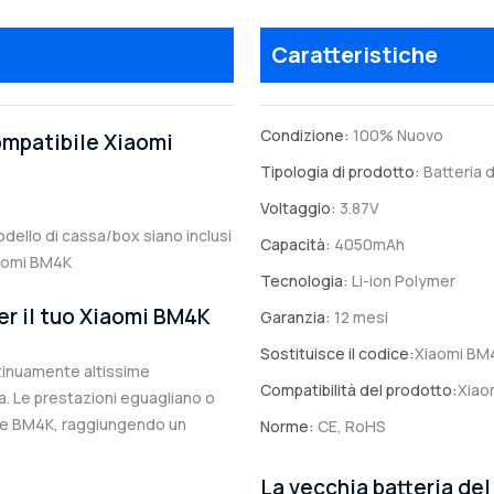
Caratteristiche
Condizione:
100% Nuovo
compatibile Xiaomi
Tipologia di prodotto:
Batteria d
Voltaggio:
3.87V
modello di cassa/box siano inclusi
Capacità:
4050mAh
Xiaomi BM4K
Tecnologia:
Li-ion Polymer
er il tuo Xiaomi BM4K
Garanzia:
12 mesi
Sostituisce il codice:
Xiaomi BM
ntinuamente altissime
Compatibilità del prodotto:
Xiao
. Le prestazioni eguagliano o
nale BM4K, raggiungendo un
Norme:
CE, RoHS
La vecchia batteria de