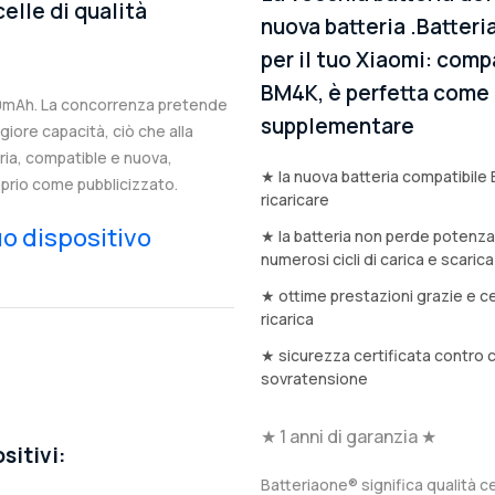
elle di qualità
nuova batteria .Batteri
per il tuo Xiaomi: compa
BM4K, è perfetta come b
50mAh. La concorrenza pretende
supplementare
iore capacità, ciò che alla
eria, compatible e nuova,
★ la nuova batteria compatibile 
prio come pubblicizzato.
ricaricare
tuo dispositivo
★ la batteria non perde potenz
numerosi cicli di carica e scarica
★ ottime prestazioni grazie e ce
ricarica
★ sicurezza certificata contro 
sovratensione
★ 1 anni di garanzia ★
sitivi:
Batteriaone® significa qualità ce