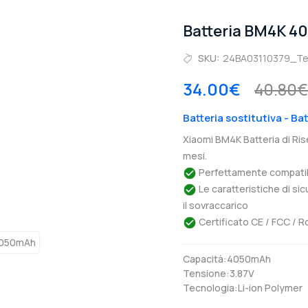
Batteria BM4K 4
SKU:
24BA03110379_T
34.00€
40.80€
Batteria sostitutiva - Ba
Xiaomi BM4K Batteria di Ri
mesi.
Perfettamente compatibil
Le caratteristiche di si
il sovraccarico
Certificato CE / FCC / R
Capacità:4050mAh
Tensione:3.87V
Tecnologia:Li-ion Polymer