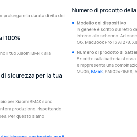
Numero di prodotto della 
er prolungare la durata di vita dei
Modello del dispositivo
In genere è scritto sul retro d
intorno allo schermo. Ad esem
 al 100%
G6, MacBook Pro 13 A1278, X
Numero di prodotto di batte
no il tuo Xiaomi BM4K alla
È scritto sulla batteria stes
e rappresenta una combinazion
MU06,
BM4K
, PA5024-1BRS, A
di sicurezza per la tua
cambio per Xiaomi BM4K sono
l’intera produzione, rispettando
ropea. Per questo siamo
cui hai bisogno, confrontala con il