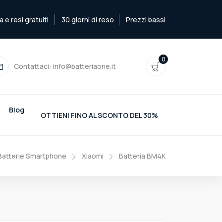
e resi gratuiti
30 giorni di reso
Prezzi bassi
0
Contattaci:
info@batteriaone.it
Blog
OTTIENI FINO AL SCONTO DEL 30%
Batterie Smartphone
Xiaomi
Batteria BM4K