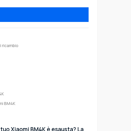
i ricambio
4K
mi BM4K
l tuo Xiaomi BM4K è esausta? La