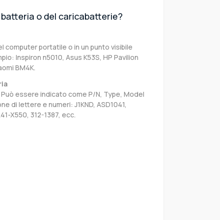
batteria o del caricabatterie?
el computer portatile o in un punto visibile
pio: Inspiron n5010, Asus K53S, HP Pavilion
iaomi BM4K.
ria
sa. Può essere indicato come P/N, Type, Model
e di lettere e numeri: J1KND, ASD1041,
41-X550, 312-1387, ecc.