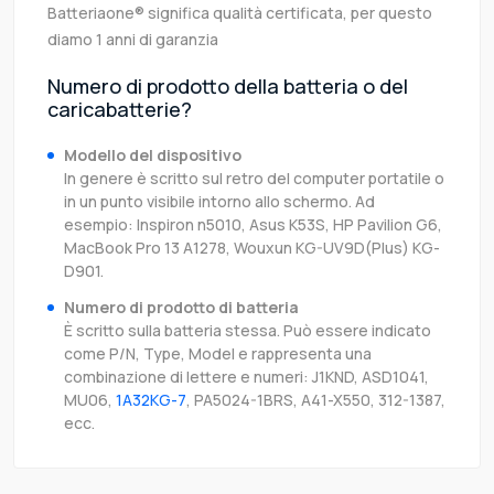
Batteriaone® significa qualità certificata, per questo
diamo 1 anni di garanzia
Numero di prodotto della batteria o del
caricabatterie?
Modello del dispositivo
In genere è scritto sul retro del computer portatile o
in un punto visibile intorno allo schermo. Ad
esempio: Inspiron n5010, Asus K53S, HP Pavilion G6,
MacBook Pro 13 A1278, Wouxun KG-UV9D(Plus) KG-
D901.
Numero di prodotto di batteria
È scritto sulla batteria stessa. Può essere indicato
come P/N, Type, Model e rappresenta una
combinazione di lettere e numeri: J1KND, ASD1041,
MU06,
1A32KG-7
, PA5024-1BRS, A41-X550, 312-1387,
ecc.