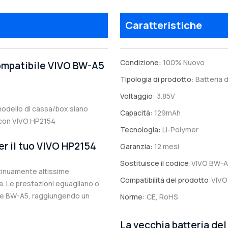
Caratteristiche
Condizione:
100% Nuovo
compatibile VIVO BW-A5
Tipologia di prodotto:
Batteria d
Voltaggio:
3.85V
l modello di cassa/box siano
Capacità:
129mAh
le con VIVO HP2154
Tecnologia:
Li-Polymer
er il tuo VIVO HP2154
Garanzia:
12 mesi
Sostituisce il codice:
VIVO BW-A
ntinuamente altissime
Compatibilità del prodotto:
VIVO
. Le prestazioni eguagliano o
nale BW-A5, raggiungendo un
Norme:
CE, RoHS
La vecchia batteria de