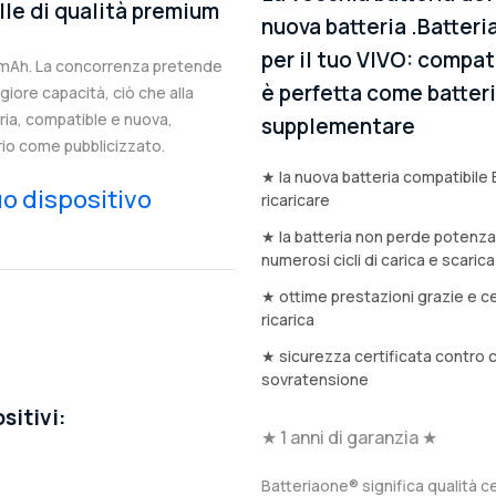
lle di qualità premium
nuova batteria .Batteri
per il tuo VIVO: compat
9mAh. La concorrenza pretende
è perfetta come batteria
iore capacità, ciò che alla
eria, compatible e nuova,
supplementare
rio come pubblicizzato.
★ la nuova batteria compatibile 
tuo dispositivo
ricaricare
★ la batteria non perde potenz
numerosi cicli di carica e scarica
★ ottime prestazioni grazie e ce
ricarica
★ sicurezza certificata contro 
sovratensione
sitivi:
★ 1 anni di garanzia ★
Batteriaone® significa qualità ce