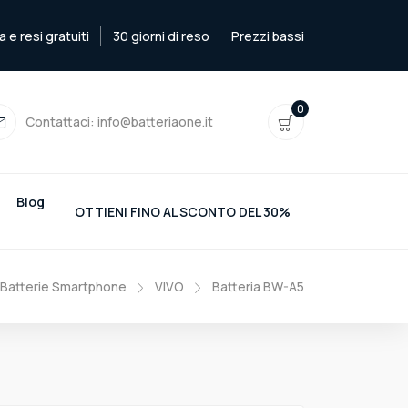
e resi gratuiti
30 giorni di reso
Prezzi bassi
0
Contattaci:
info@batteriaone.it
Blog
OTTIENI FINO AL SCONTO DEL 30%
Batterie Smartphone
VIVO
Batteria BW-A5