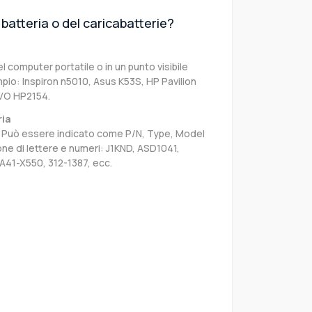
batteria o del caricabatterie?
el computer portatile o in un punto visibile
pio: Inspiron n5010, Asus K53S, HP Pavilion
IVO HP2154.
ria
sa. Può essere indicato come P/N, Type, Model
e di lettere e numeri: J1KND, ASD1041,
A41-X550, 312-1387, ecc.