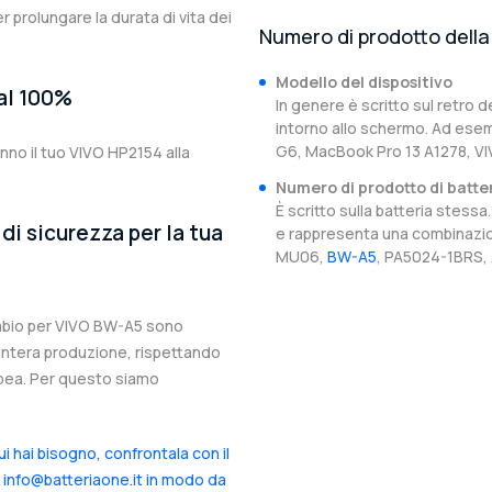
er prolungare la durata di vita dei
Numero di prodotto della 
Modello del dispositivo
 al 100%
In genere è scritto sul retro d
intorno allo schermo. Ad esem
G6, MacBook Pro 13 A1278, V
nno il tuo VIVO HP2154 alla
Numero di prodotto di batte
È scritto sulla batteria stes
di sicurezza per la tua
e rappresenta una combinazion
MU06,
BW-A5
, PA5024-1BRS, 
cambio per VIVO BW-A5 sono
l’intera produzione, rispettando
ropea. Per questo siamo
cui hai bisogno, confrontala con il
a info@batteriaone.it in modo da