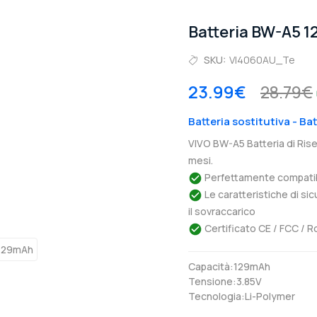
Batteria BW-A5 
SKU:
VI4060AU_Te
23.99€
28.79€
Batteria sostitutiva - Ba
VIVO BW-A5 Batteria di Ris
mesi.
Perfettamente compatibil
Le caratteristiche di si
il sovraccarico
Certificato CE / FCC / R
Capacità:129mAh
Tensione:3.85V
Tecnologia:Li-Polymer