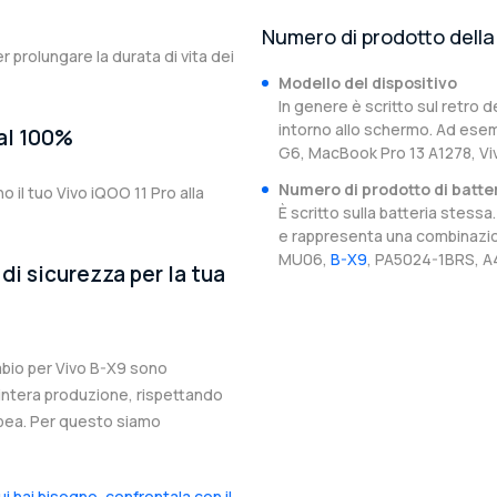
Numero di prodotto della 
er prolungare la durata di vita dei
Modello del dispositivo
In genere è scritto sul retro d
intorno allo schermo. Ad esem
 al 100%
G6, MacBook Pro 13 A1278, Viv
Numero di prodotto di batte
o il tuo Vivo iQOO 11 Pro alla
È scritto sulla batteria stes
e rappresenta una combinazion
MU06,
B-X9
, PA5024-1BRS, A4
di sicurezza per la tua
ambio per Vivo B-X9 sono
l’intera produzione, rispettando
ropea. Per questo siamo
cui hai bisogno, confrontala con il