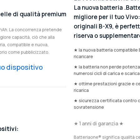
La nuova batteria .Batt
elle di qualità premium
migliore per il tuo Vivo
originali B-X9, è perfet
5mAh. La concorrenza pretende
riserva o supplementar
iore capacità, ciò che alla
eria, compatible e nuova,
★ la nuova batteria compatibile 
prio come pubblicizzato.
ricaricare
tuo dispositivo
★ la batteria non perde potenz
numerosi cicli di carica e scarica
★ ottime prestazioni grazie e ce
ricarica
★ sicurezza certificata contro 
sovratensione
★ 1 anni di garanzia ★
sitivi:
Batteriaone® significa qualità ce