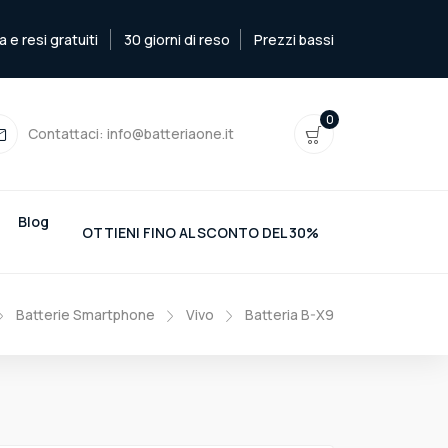
e resi gratuiti
30 giorni di reso
Prezzi bassi
0
Contattaci:
info@batteriaone.it
Blog
OTTIENI FINO AL SCONTO DEL 30%
Batterie Smartphone
Vivo
Batteria B-X9