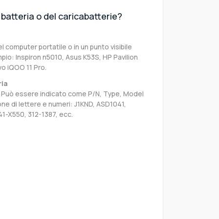
batteria o del caricabatterie?
el computer portatile o in un punto visibile
pio: Inspiron n5010, Asus K53S, HP Pavilion
o iQOO 11 Pro.
ria
sa. Può essere indicato come P/N, Type, Model
e di lettere e numeri: J1KND, ASD1041,
1-X550, 312-1387, ecc.