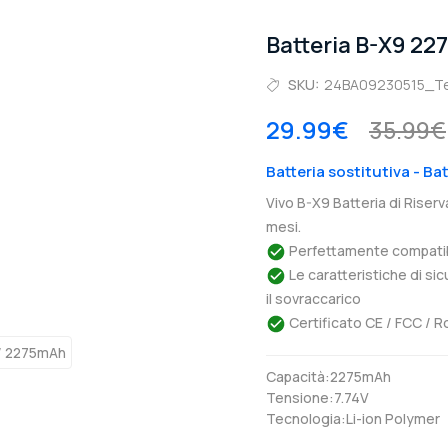
Batteria B-X9 22
SKU:
24BA09230515_T
29.99€
35.99€
Batteria sostitutiva - Bat
Vivo B-X9 Batteria di Riser
mesi.
Perfettamente compatibil
Le caratteristiche di si
il sovraccarico
Certificato CE / FCC / R
Capacità:2275mAh
Tensione:7.74V
Tecnologia:Li-ion Polymer