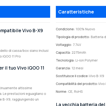
Caratteristiche
Condizione:
100% Nuovo
ompatibile Vivo B-X9
Tipologia di prodotto:
Batteria d
Voltaggio:
7.74V
modello di cassa/box siano inclusi
Capacità:
2275mAh
vo iQOO 11 Pro
Tecnologia:
Li-ion Polymer
r il tuo Vivo iQOO 11
Garanzia:
12 mesi
Sostituisce il codice:
Vivo B-X9
Compatibilità del prodotto:
Vivo
ntinuamente altissime
Norme:
CE, RoHS
. Le prestazioni eguagliano o
ale B-X9, raggiungendo un
La vecchia batteria del