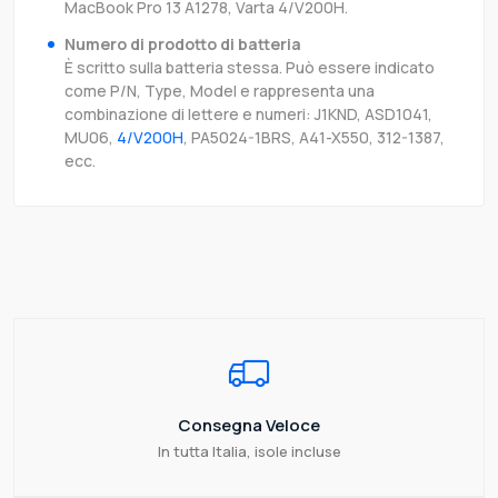
MacBook Pro 13 A1278, Varta 4/V200H.
Numero di prodotto di batteria
È scritto sulla batteria stessa. Può essere indicato
come P/N, Type, Model e rappresenta una
combinazione di lettere e numeri: J1KND, ASD1041,
MU06,
4/V200H
, PA5024-1BRS, A41-X550, 312-1387,
ecc.
Consegna Veloce
In tutta Italia, isole incluse