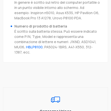
In genere è scritto sul retro del computer portatile o
in un punto visibile intorno allo schermo. Ad
esempio: Inspiron n5010, Asus K53S, HP Pavilion G6,
MacBook Pro 13 A1278, Urovo P8100 PDA.
Numero di prodotto di batteria
È scritto sulla batteria stessa. Può essere indicato
come P/N, Type, Model e rappresenta una
combinazione di lettere e numeri: J1KND, ASD1041,
MU06,
HBLP8100
, PA5024-1BRS, A41-X550, 312-
1387, ecc.