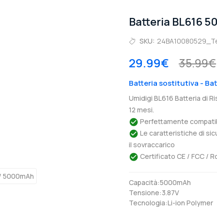
Batteria BL616 5
SKU:
24BA10080529_T
29.99€
35.99€
Batteria sostitutiva - Ba
Umidigi BL616 Batteria di R
12 mesi.
Perfettamente compatibil
Le caratteristiche di si
il sovraccarico
Certificato CE / FCC / R
Capacità:5000mAh
Tensione:3.87V
Tecnologia:Li-ion Polymer