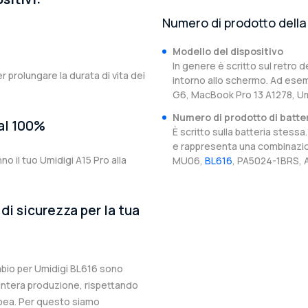
Numero di prodotto della 
Modello del dispositivo
In genere è scritto sul retro d
er prolungare la durata di vita dei
intorno allo schermo. Ad esem
G6, MacBook Pro 13 A1278, Umi
Numero di prodotto di batte
 al 100%
È scritto sulla batteria stes
e rappresenta una combinazion
no il tuo Umidigi A15 Pro alla
MU06,
BL616
, PA5024-1BRS, A
di sicurezza per la tua
ambio per Umidigi BL616 sono
l’intera produzione, rispettando
ropea. Per questo siamo