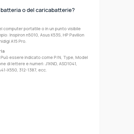
batteria o del caricabatterie?
el computer portatile o in un punto visibile
pio: Inspiron n5010, Asus K53S, HP Pavilion
digi A15 Pro.
ria
sa. Può essere indicato come P/N, Type, Model
e di lettere e numeri: J1KND, ASD1041,
41-X550, 312-1387, ecc.