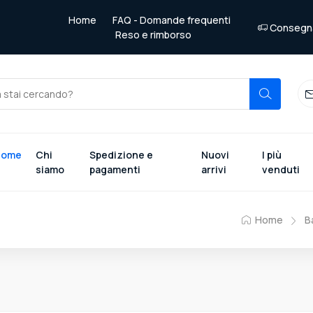
Home
FAQ - Domande frequenti
Consegna 
Reso e rimborso
Home
Chi
Spedizione e
Nuovi
I più
siamo
pagamenti
arrivi
venduti
Home
B