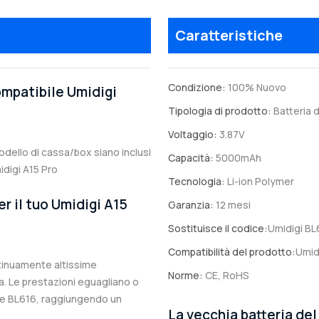
Caratteristiche
Condizione:
100% Nuovo
ompatibile Umidigi
Tipologia di prodotto:
Batteria d
Voltaggio:
3.87V
 modello di cassa/box siano inclusi
Capacità:
5000mAh
idigi A15 Pro
Tecnologia:
Li-ion Polymer
er il tuo Umidigi A15
Garanzia:
12 mesi
Sostituisce il codice:
Umidigi BL
Compatibilità del prodotto:
Umid
ntinuamente altissime
Norme:
CE, RoHS
. Le prestazioni eguagliano o
ale BL616, raggiungendo un
La vecchia batteria del