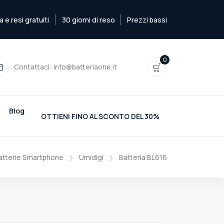
e resi gratuiti
30 giorni di reso
Prezzi bassi
0
Contattaci:
info@batteriaone.it
Blog
OTTIENI FINO AL SCONTO DEL 30%
atterie Smartphone
Umidigi
Batteria BL616