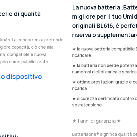
La nuova batteria .Batt
elle di qualità
migliore per il tuo Umid
originali BL616, è perfe
riserva o supplementar
00mAh. La concorrenza pretende
iore capacità, ciò che alla
★ la nuova batteria compatibile 
eria, compatible e nuova,
ricaricare
prio come pubblicizzato.
★ la batteria non perde potenz
numerosi cicli di carica e scarica
tuo dispositivo
★ ottime prestazioni grazie e ce
ricarica
★ sicurezza certificata contro 
sovratensione
★ 1 anni di garanzia ★
Batteriaone® significa qualità ce
sitivi: