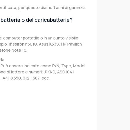
rtificata, per questo diamo 1 anni di garanzia
batteria o del caricabatterie?
el computer portatile o in un punto visibile
pio: Inspiron n5010, Asus K53S, HP Pavilion
efone Note 10.
ria
sa. Può essere indicato come P/N, Type, Model
e di lettere e numeri: J1KND, ASD1041,
, A41-X550, 312-1387, ecc.