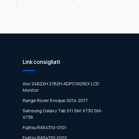
Link consigliati
Aoc 24B2XH 27B2H ADPC1925EX LCD
Monitor
Range Rover Evoque 2014-2017
Samsung Galaxy Tab S11 SM-X730 SM-
X736
Fujitsu RA54310-0101
Fujitsu RA54310-0102