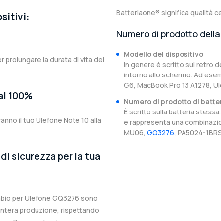
Batteriaone® significa qualità ce
sitivi:
Numero di prodotto della 
Modello del dispositivo
er prolungare la durata di vita dei
In genere è scritto sul retro d
intorno allo schermo. Ad esem
G6, MacBook Pro 13 A1278, Ul
 al 100%
Numero di prodotto di batte
È scritto sulla batteria stes
anno il tuo Ulefone Note 10 alla
e rappresenta una combinazion
MU06,
GQ3276
, PA5024-1BRS
di sicurezza per la tua
icambio per Ulefone GQ3276 sono
l’intera produzione, rispettando