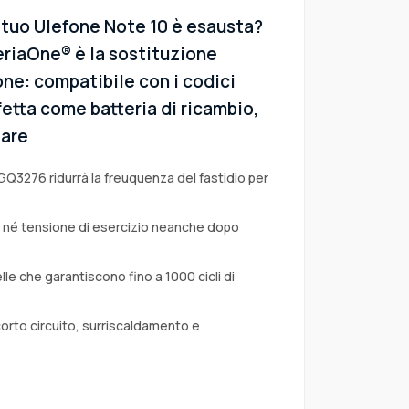
l tuo Ulefone Note 10 è esausta?
eriaOne® è la sostituzione
fone: compatibile con i codici
fetta come batteria di ricambio,
tare
GQ3276 ridurrà la freuquenza del fastidio per
a né tensione di esercizio neanche dopo
lle che garantiscono fino a 1000 cicli di
corto circuito, surriscaldamento e