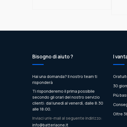
Bisogno di aiuto ?
I vant
Hai una domanda? Il nostro team ti
Gratuit
risponderà
30 gior
Ti risponderemo il prima possibile
Più bas
secondo gli orari del nostro servizio
clienti: dal lunedì al venerdì, dalle 8:30
Conseg
alle 18:00.
Oltre 3
Inviaci un'e-mail al seguente indirizzo:
info@batteriaone.it