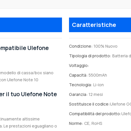
Caratteristiche
Condizione:
100% Nuovo
compatibile Ulefone
Tipologia di prodotto:
Batteria d
Voltaggio:
il modello di cassa/box siano
Capacità:
5500mAh
e con Ulefone Note 10
Tecnologia:
Li-ion
er il tuo Ulefone Note
Garanzia:
12 mesi
Sostituisce il codice:
Ulefone G
Compatibilità del prodotto:
Ulef
ntinuamente altissime
Norme:
CE, RoHS
. Le prestazioni eguagliano o