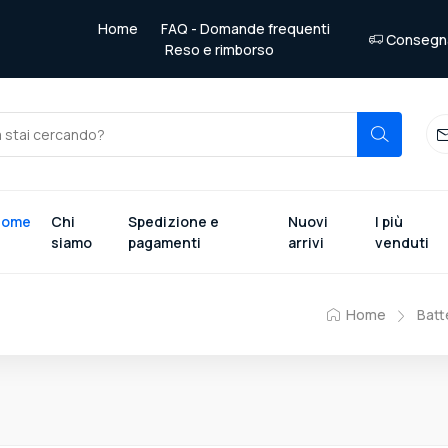
Home
FAQ - Domande frequenti
Consegna 
Reso e rimborso
Home
Chi
Spedizione e
Nuovi
I più
siamo
pagamenti
arrivi
venduti
Home
Batt