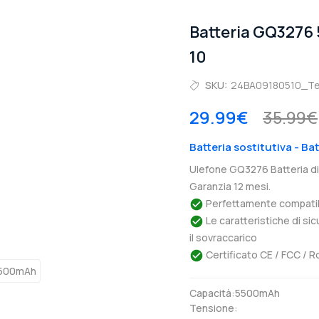
Batteria GQ3276
10
SKU:
24BA09180510_T
29.99€
35.99€
Batteria sostitutiva - Ba
Ulefone GQ3276 Batteria di
Garanzia 12 mesi.
Perfettamente compatibil
Le caratteristiche di si
il sovraccarico
Certificato CE / FCC / R
Capacità:5500mAh
Tensione: