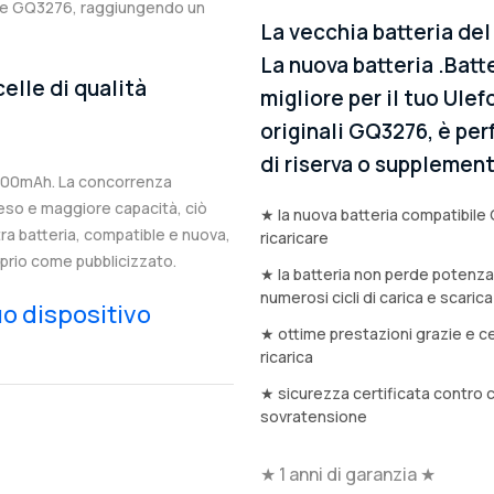
nale GQ3276, raggiungendo un
La vecchia batteria de
La nuova batteria .Batt
elle di qualità
migliore per il tuo Ule
originali GQ3276, è per
di riserva o supplemen
5500mAh. La concorrenza
eso e maggiore capacità, ciò
★ la nuova batteria compatibile 
stra batteria, compatible e nuova,
ricaricare
prio come pubblicizzato.
★ la batteria non perde potenz
numerosi cicli di carica e scarica
tuo dispositivo
★ ottime prestazioni grazie e ce
ricarica
★ sicurezza certificata contro 
sovratensione
★ 1 anni di garanzia ★