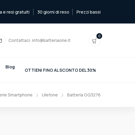
e resi gratuiti
30 giorni di reso
Prezzi bassi
0
Contattaci:
info@batteriaone.it
Blog
OTTIENI FINO AL SCONTO DEL 30%
erie Smartphone
Ulefone
Batteria GQ3276