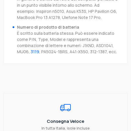
in un punto visibile intorno allo schermo. Ad
esempio: Inspiron n5010, Asus K53S, HP Pavilion G6,
MacBook Pro 13 A1278, Ulefone Note 17 Pro.
Numero di prodotto di batteria
È scritto sulla batteria stessa. Può essere indicato
come P/N, Type, Model e rappresenta una
combinazione di lettere e numeri: J1KND, ASD1041,
MU06,
3119
, PA5024-1BRS, A41-X550, 312-1387, ecc.
Consegna Veloce
In tutta Italia, isole incluse