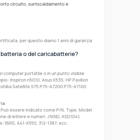
corto circuito, surriscaldamento e
rtificata, per questo diamo 1 anni di garanzia
batteria o del caricabatterie?
el computer portatile o in un punto visibile
pio: Inspiron n5010, Asus K53S, HP Pavilion
oshiba Satellite S75 P75-A7200 P75-A7100
ria
sa. Può essere indicato come P/N, Type, Model
e di lettere e numeri: J1KND, ASD1041,
4-1BRS, A41-X550, 312-1387, ecc.