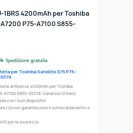
U-1BRS 4200mAh per Toshiba
5-A7200 P75-A7100 S855-
tteria per Toshiba Satellite S75 P75-
S5378
eria di Riserva 4200mAh per Toshiba
5-A7100 S855-S5378. Garanzia 12 mesi.
e con i tuoi dispositivi
curezza non garantiscono il surriscaldamento o
oHS per la sicurezza