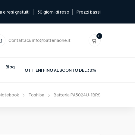
e resi gratuiti
30 giorni di reso
Prezzi bassi
0
Contattaci:
info@batteriaone.it
Blog
OTTIENI FINO AL SCONTO DEL 30%
 Notebook
Toshiba
Batteria PA5024U-1BRS