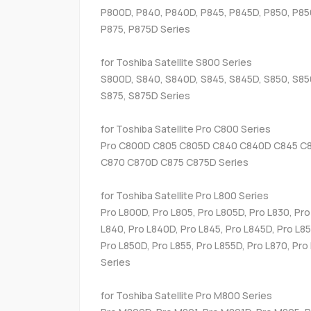
P800D, P840, P840D, P845, P845D, P850, P85
P875, P875D Series
for Toshiba Satellite S800 Series
S800D, S840, S840D, S845, S845D, S850, S85
S875, S875D Series
for Toshiba Satellite Pro C800 Series
Pro C800D C805 C805D C840 C840D C845 C
C870 C870D C875 C875D Series
for Toshiba Satellite Pro L800 Series
Pro L800D, Pro L805, Pro L805D, Pro L830, Pro
L840, Pro L840D, Pro L845, Pro L845D, Pro L85
Pro L850D, Pro L855, Pro L855D, Pro L870, Pro
Series
for Toshiba Satellite Pro M800 Series