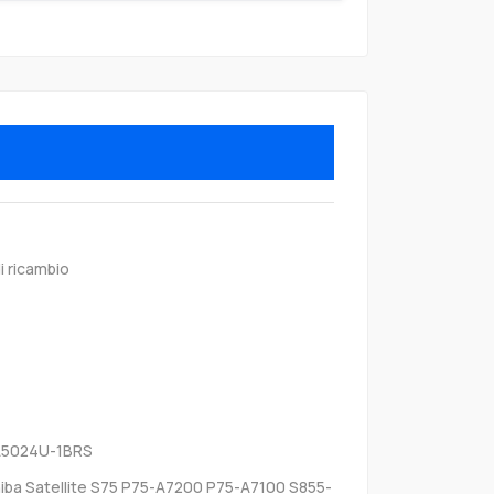
i ricambio
A5024U-1BRS
iba Satellite S75 P75-A7200 P75-A7100 S855-