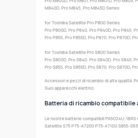
Pro M800D, Pro M801, Pro M801D, Pro M805, 
M840D, Pro M845, Pro M845D Series
for Toshiba Satellite Pro P800 Series
Pro P800D, Pro P840, Pro P840D, Pro P845, P
Pro P855, Pro P855D, Pro P870, Pro P870D, Pr
for Toshiba Satellite Pro S800 Series
Pro S800D, Pro S840, Pro S840D, Pro S845, P
Pro S855, Pro S855D, Pro S870, Pro S870D, Pr
Accessori e pezzi di ricambio di alta qualità. P
Suoi apparecchi elettrici.
Batteria di ricambio compatibile
Le nostre batterie compatibili PA5024U-1BRS r
Satellite S75 P75-A7200 P75-A7100 S855-S5378