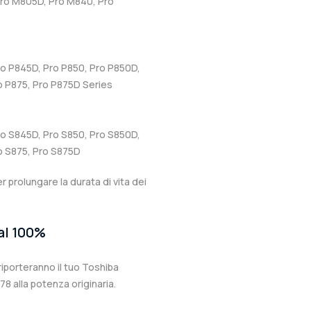
Pro M805D, Pro M840, Pro
ro P845D, Pro P850, Pro P850D,
o P875, Pro P875D Series
ro S845D, Pro S850, Pro S850D,
o S875, Pro S875D
er prolungare la durata di vita dei
 al 100%
iporteranno il tuo Toshiba
 alla potenza originaria.