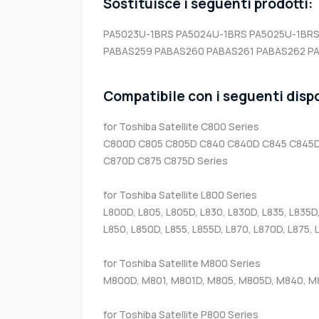
Sostituisce i seguenti prodotti:
PA5023U-1BRS
PA5024U-1BRS
PA5025U-1BR
PABAS259
PABAS260
PABAS261
PABAS262
P
Compatibile con i seguenti dispo
for Toshiba Satellite C800 Series
C800D C805 C805D C840 C840D C845 C845D
C870D C875 C875D Series
for Toshiba Satellite L800 Series
L800D, L805, L805D, L830, L830D, L835, L835D
L850, L850D, L855, L855D, L870, L870D, L875,
for Toshiba Satellite M800 Series
M800D, M801, M801D, M805, M805D, M840, M
for Toshiba Satellite P800 Series