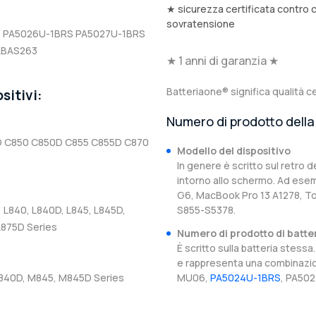
★ sicurezza certificata contro 
sovratensione
S
PA5026U-1BRS
PA5027U-1BRS
ABAS263
★ 1 anni di garanzia ★
Batteriaone® significa qualità ce
sitivi:
Numero di prodotto della 
 C850 C850D C855 C855D C870
Modello del dispositivo
In genere è scritto sul retro d
intorno allo schermo. Ad esem
G6, MacBook Pro 13 A1278, T
, L840, L840D, L845, L845D,
S855-S5378.
 L875D Series
Numero di prodotto di batte
È scritto sulla batteria stes
e rappresenta una combinazion
840D, M845, M845D Series
MU06,
PA5024U-1BRS
, PA502