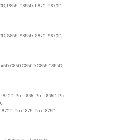
0D, P855, P855D, P870, P870D,
0D, S855, S855D, S870, S870D,
845D C850 C850D C855 C855D
 L830D, Pro L835, Pro L835D, Pro
0,
 L870D, Pro L875, Pro L875D