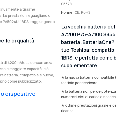
S5378
ntinuamente altissime
Norme:
CE, RoHS
. Le prestazioni eguagliano o
nale PA5024U-1BRS, raggiungendo
La vecchia batteria del
A7200 P75-A7100 S855-
elle di qualità
batteria .BatteriaOne® 
tuo Toshiba: compatibil
1BRS, è perfetta come ba
tà di 4200mAh. La concorrenza
supplementare
eso e maggiore capacità, ciò
stra batteria, compatible e nuova,
★ la nuova batteria compatibile
prio come pubblicizzato.
fastidio per ricaricare
★ la batteria non perde potenz
tuo dispositivo
numerosi cicli di carica e scarica
★ ottime prestazioni grazie e ce
ricarica