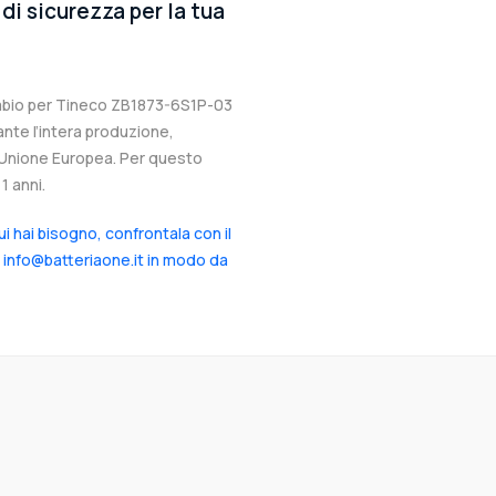
di sicurezza per la tua
cambio per Tineco ZB1873-6S1P-03
ante l’intera produzione,
ll’Unione Europea. Per questo
1 anni.
cui hai bisogno, confrontala con il
a info@batteriaone.it in modo da