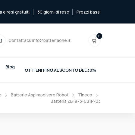
e resi gratuiti
30 giorni di reso
Prezzi bassi
0
Contattaci:
info@batteriaone.it
Blog
OTTIENI FINO AL SCONTO DEL 30%
e
Batterie Aspirapolvere Robot
Tineco
Batteria ZB1873-6S1P-03