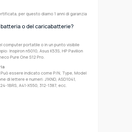
rtificata, per questo diamo 1 anni di garanzia
batteria o del caricabatterie?
el computer portatile o in un punto visibile
pio: Inspiron n5010, Asus K53S, HP Pavilion
neco Pure One S12 Pro.
ria
sa. Può essere indicato come P/N, Type, Model
e di lettere e numeri: J1KND, ASD1041,
024-1BRS, A41-X550, 312-1387, ecc.