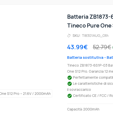
Batteria ZB1873
Tineco Pure One 
SKU:
TI8301AUG_Oth
43.99€
52.79€
Batteria sostitutiva - Ba
Tineco ZB1873-6S1P-03 Bat
One S12 Pro. Garanzia 12 me
Perfettamente compatibil
Le caratteristiche di si
il sovraccarico
Certificato CE / FCC / R
Capacità:2000mAh