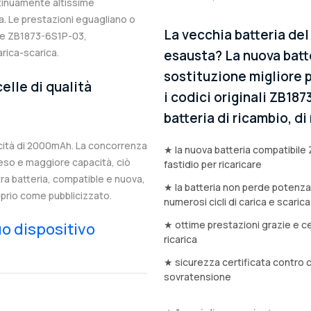
ntinuamente altissime
. Le prestazioni eguagliano o
La vecchia batteria del
ale ZB1873-6S1P-03,
arica-scarica.
esausta? La nuova batt
sostituzione migliore p
elle di qualità
i codici originali ZB18
batteria di ricambio, d
cità di 2000mAh. La concorrenza
★ la nuova batteria compatibile
eso e maggiore capacità, ciò
fastidio per ricaricare
stra batteria, compatible e nuova,
★ la batteria non perde potenz
prio come pubblicizzato.
numerosi cicli di carica e scarica
★ ottime prestazioni grazie e ce
tuo dispositivo
ricarica
★ sicurezza certificata contro 
sovratensione