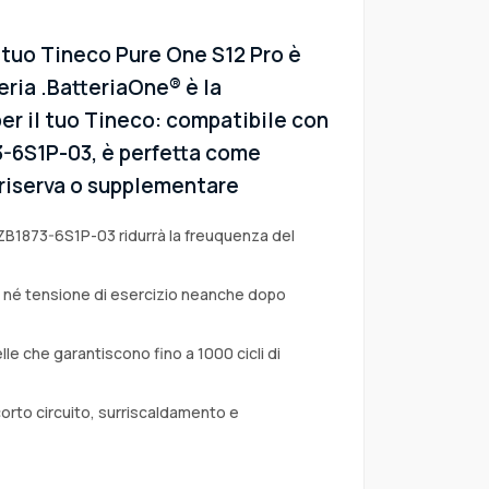
 tuo Tineco Pure One S12 Pro è
eria .BatteriaOne® è la
er il tuo Tineco: compatibile con
73-6S1P-03, è perfetta come
i riserva o supplementare
 ZB1873-6S1P-03 ridurrà la freuquenza del
a né tensione di esercizio neanche dopo
lle che garantiscono fino a 1000 cicli di
corto circuito, surriscaldamento e