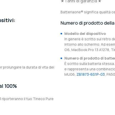
★ 1 anni di garanzia ★
Batteriaone® significa qualità ce
sitivi:
Numero di prodotto della 
Modello del dispositivo
In genere è scritto sul retro d
intorno allo schermo. Ad esem
G6, MacBook Pro 13 A1278, Ti
Numero di prodotto di batte
È scritto sulla batteria stes
er prolungare la durata di vita dei
e rappresenta una combinazion
MU06,
ZB1873-6S1P-03
, PA5
 al 100%
 riporteranno il tuo Tineco Pure