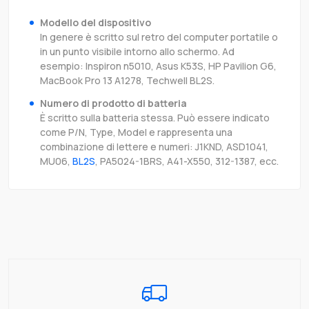
Modello del dispositivo
In genere è scritto sul retro del computer portatile o
in un punto visibile intorno allo schermo. Ad
esempio: Inspiron n5010, Asus K53S, HP Pavilion G6,
MacBook Pro 13 A1278, Techwell BL2S.
Numero di prodotto di batteria
È scritto sulla batteria stessa. Può essere indicato
come P/N, Type, Model e rappresenta una
combinazione di lettere e numeri: J1KND, ASD1041,
MU06,
BL2S
, PA5024-1BRS, A41-X550, 312-1387, ecc.