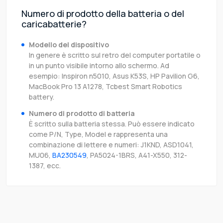
Numero di prodotto della batteria o del
caricabatterie?
Modello del dispositivo
In genere è scritto sul retro del computer portatile o
in un punto visibile intorno allo schermo. Ad
esempio: Inspiron n5010, Asus K53S, HP Pavilion G6,
MacBook Pro 13 A1278, Tcbest Smart Robotics
battery.
Numero di prodotto di batteria
È scritto sulla batteria stessa. Può essere indicato
come P/N, Type, Model e rappresenta una
combinazione di lettere e numeri: J1KND, ASD1041,
MU06,
BA230549
, PA5024-1BRS, A41-X550, 312-
1387, ecc.