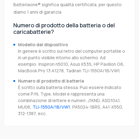
Batteriaone® significa qualità certificata, per questo
diamo 1 anni di garanzia
Numero di prodotto della batteria o del
caricabatterie?
Modello del dispositivo
In genere è scritto sul retro del computer portatile o
in un punto visibile intorno allo schermo. Ad
esempio: Inspiron n5010, Asus K53S, HP Pavilion G6,
MacBook Pro 13 A1278, Tadiran TLI-1550A/1B/VW1.
Numero di prodotto di batteria
È scritto sulla batteria stessa. Può essere indicato
come P/N, Type, Model e rappresenta una
combinazione di lettere e numeri: J1KND, ASD1041,
MU06,
TLI-1550A/1B/VW1
, PA5024-1BRS, A41-X550,
312-1387, ecc.