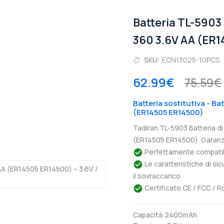
Batteria TL-5903
360 3.6V AA (ER
SKU:
ECN13025-10PCS
62.99€
75.59€
Batteria sostitutiva - Ba
(ER14505 ER14500)
Tadiran TL-5903 Batteria d
(ER14505 ER14500). Garanzi
Perfettamente compatibil
Le caratteristiche di si
il sovraccarico
Certificato CE / FCC / R
Capacità:2400mAh