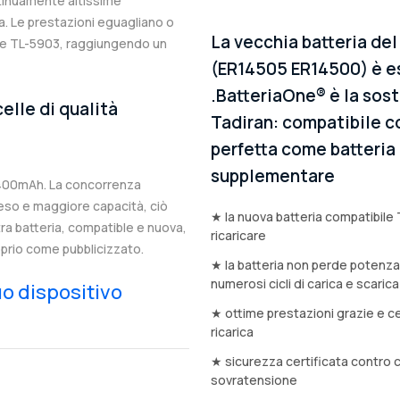
ntinuamente altissime
. Le prestazioni eguagliano o
La vecchia batteria del
ale TL-5903, raggiungendo un
(ER14505 ER14500) è es
.BatteriaOne® è la sost
elle di qualità
Tadiran: compatibile co
perfetta come batteria d
supplementare
2400mAh. La concorrenza
eso e maggiore capacità, ciò
★ la nuova batteria compatibile 
stra batteria, compatible e nuova,
ricaricare
prio come pubblicizzato.
★ la batteria non perde potenz
numerosi cicli di carica e scarica
tuo dispositivo
★ ottime prestazioni grazie e ce
ricarica
★ sicurezza certificata contro 
sovratensione