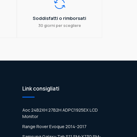
Soddisfatti o rimborsati
30 giorni per scegliere
Link consigliati
Aoc 24B2XH 27B2H ADPC1925EX LCD
Monitor
Range Rover Evoque 2014-2017
Samsung Galaxy Tab S11 SM-X730 SM-