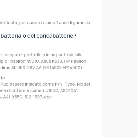
rtificata, per questo diamo 1 anni di garanzia
batteria o del caricabatterie?
el computer portatile o in un punto visibile
pio: Inspiron n5010, Asus K53S, HP Pavilion
diran SL-360 3.6V AA (ER14505 ER14500).
ria
sa. Può essere indicato come P/N, Type, Model
e di lettere e numeri: J1KND, ASD1041,
, A41-X550, 312-1387, ecc.