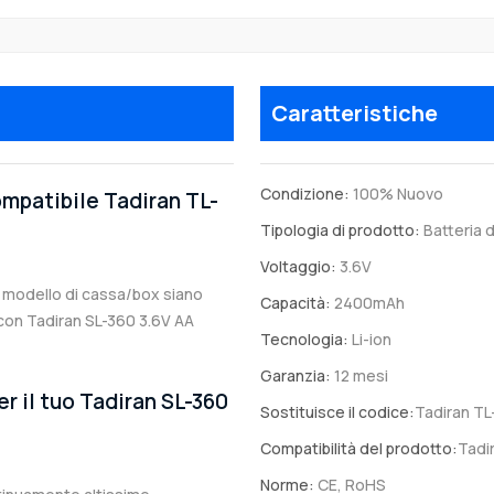
Caratteristiche
Condizione:
100% Nuovo
ompatibile Tadiran TL-
Tipologia di prodotto:
Batteria d
Voltaggio:
3.6V
 il modello di cassa/box siano
Capacità:
2400mAh
e con Tadiran SL-360 3.6V AA
Tecnologia:
Li-ion
Garanzia:
12 mesi
er il tuo Tadiran SL-360
Sostituisce il codice:
Tadiran T
Compatibilità del prodotto:
Tadi
Norme:
CE, RoHS