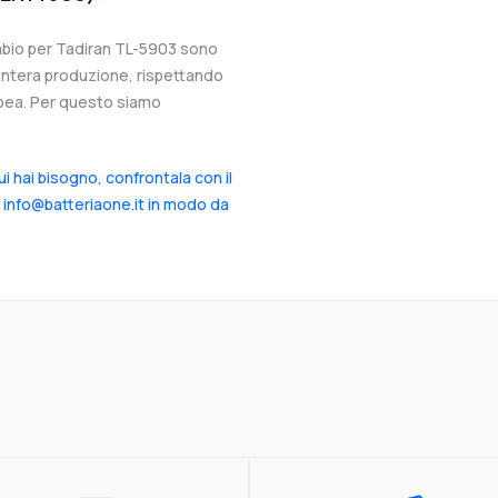
cambio per Tadiran TL-5903 sono
l’intera produzione, rispettando
ropea. Per questo siamo
cui hai bisogno, confrontala con il
a info@batteriaone.it in modo da