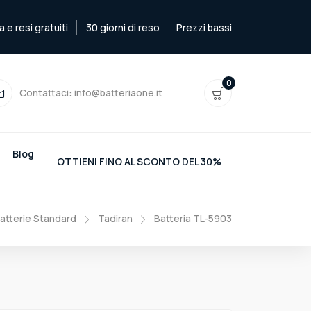
e resi gratuiti
30 giorni di reso
Prezzi bassi
0
Contattaci:
info@batteriaone.it
Blog
OTTIENI FINO AL SCONTO DEL 30%
atterie Standard
Tadiran
Batteria TL-5903