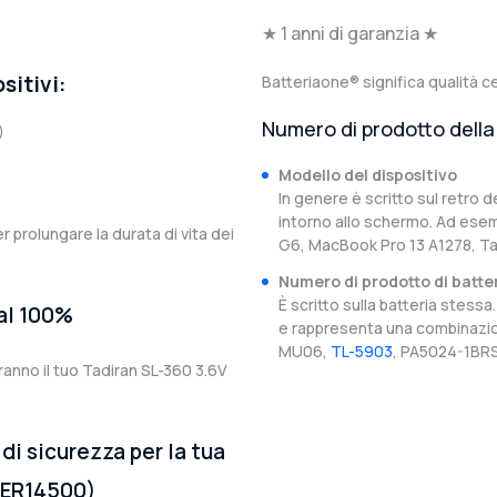
★ 1 anni di garanzia ★
sitivi:
Batteriaone® significa qualità ce
Numero di prodotto della 
)
Modello del dispositivo
In genere è scritto sul retro d
intorno allo schermo. Ad esem
er prolungare la durata di vita dei
G6, MacBook Pro 13 A1278, Ta
Numero di prodotto di batte
È scritto sulla batteria stes
 al 100%
e rappresenta una combinazion
MU06,
TL-5903
, PA5024-1BRS
ranno il tuo Tadiran SL-360 3.6V
di sicurezza per la tua
 ER14500)