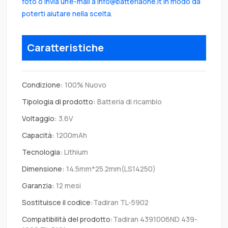
foto o invia un'e-mail a info@batteriaone.it in modo da
poterti aiutare nella scelta.
Caratteristiche
Condizione:
100% Nuovo
Tipologia di prodotto:
Batteria di ricambio
Voltaggio:
3.6V
Capacità:
1200mAh
Tecnologia:
Lithium
Dimensione:
14.5mm*25.2mm(LS14250)
Garanzia:
12 mesi
Sostituisce il codice:
Tadiran TL-5902
Compatibilità del prodotto:
Tadiran 4391006ND 439-